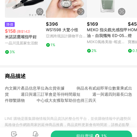
$396
$169
$45
降價
WS1598 大驚小怪
MEKO 指尖戲光感指甲
HOM
$158
(降$142)
油 - 自我懺悔 ED-055
燈
亞洲跨境設計購物平台
米諾諾鷹嘴指甲鉗
【官方旗艦館】
Pinkoi
MEKO風格美妝-蝦皮官
寶雅
一品川流居家生活館
1%
方旗艦店
2%
0.
3%
商品描述
內文圖片產品信息單位為出貨依據 例品名有貳組即單位數量乘貳出
貨 週日與週三訂單會是等待時間最短 週一與週四則最長口急
件聯繫購物 中心或大友獲取幫助但也得三四天
LINE 購物是匯集購物情報與商品資訊的整合性平台，並依購物情報中的趨勢與
風格做合作網路商家的延伸商品推薦，商品資料更新會有時間差，請務必點擊
商品至各合作網路商家，確認現售價與購物條件，一切資訊以合作廠商網頁為
前往賣場
1%
準。