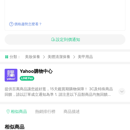
價格趨勢怎麼看？
設定到價通知
分類：
美妝保養
美體清潔保養
美甲用品
Yahoo購物中心
提供百萬商品讓您超好逛，15天鑑賞期購物保障！ 3C及特殊商品
回饋，請以訂單成立通知為準 1. 請注意以下品類商品均無回饋：
-Apple相關商品/手機/票券/儲值金/虛擬點數 -黃金 (金幣 / 金條
/ 金元寶 /立體黃金 / 黃金擺飾 /黃金條塊) [2023/2/10起適用] -
電玩/遊戲/相機/單眼/鏡頭/拍立得 [2024/6/1起適用] -內接硬
相似商品
熱銷排行榜
商品描述
碟、外接硬碟、主機板/顯示卡[2026/5/18起適用] 2. 以下訂單將
不符合導購資格，亦不得使用點數紅包： - 點擊Yahoo奇摩APP
相似商品
的購回饋活動享Yahoo超贈點回饋者 - 購物中心商店之商品：商