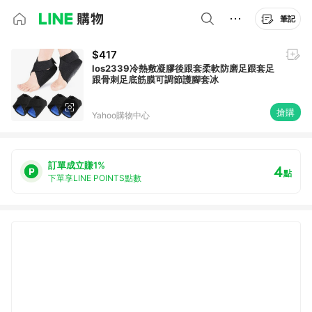
筆記
$417
los2339冷熱敷凝膠後跟套柔軟防磨足跟套足
跟骨刺足底筋膜可調節護腳套冰
搶購
Yahoo購物中心
訂單成立賺1%
4
點
下單享LINE POINTS點數