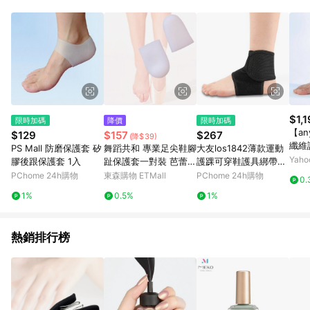
品賣場中有標示「商店」及顯示商店名稱者(指定活動店家除外)
3. 訂單回饋金額將扣除運費/購物金/超贈點/福利金/紅利折抵/折
價券等虛擬貨幣折抵 4. 大宗採購或批發轉賣不具回饋資格： 如
有相關事證認定您為大宗採購、批發轉賣而非最終消費使用者，
相關認定以Yahoo購物中心之認定為準
$1,
限時加碼
降價
限時加碼
【an
$129
$157
$267
(降$39)
纖維護
PS Mall 防磨保護套 矽
舞蹈共和 專業足尖鞋腳
大友los1842薄款運動
菌)2
Yah
膠後跟保護套 1入
趾保護套一對裝 芭蕾舞
護踝可穿鞋護具綁帶透
硅膠趾套軟彈啫喱
氣護腳套加壓繃帶籃球
PChome 24h購物
東森購物 ETMall
PChome 24h購物
0.
專業護具
1%
0.5%
1%
熱銷排行榜