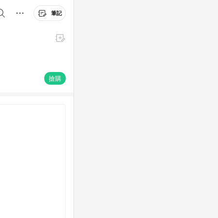
筆記
搶購