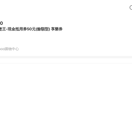
50
堡王-現金抵用券50元(餘額型) 享樂券
hoo購物中心