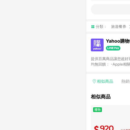
分類：
旅遊餐券
Yahoo購
提供百萬商品讓您超好逛，15
均無回饋： -Apple相
塊) [2023/2/10起適用] -電玩/遊戲/相機/單眼/鏡頭/拍立得 [2024/6/1起適用] -內接硬碟、外接硬碟、主機板/顯示卡
[2026/5/18起適用
Yahoo超贈點回饋者
相似商品
熱銷
單回饋金額將扣除運費/
格： 如有相關事證認
相似商品