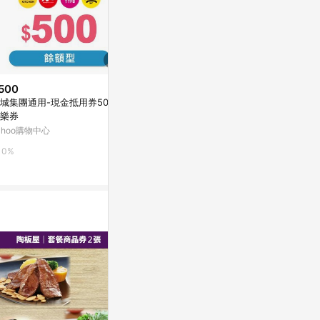
500
$500
降價
城集團通用-現金抵用券500元
【享樂券】宏匯廣場 電子禮券50
$560
(降$40
樂券
0元_電子憑證
代收代付-【
ahoo購物中心
PChome 24h購物
推】赤鬼炙燒
現金抵用券(一
新光三越skm on
0%
0%
0%