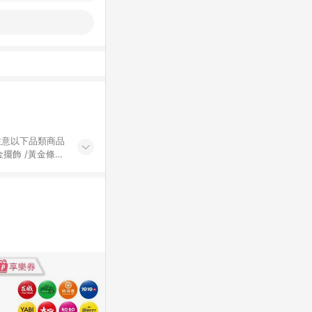
黃金擺飾 /黃金條
的購回饋活動享
除外) 3. 訂
轉賣不具回饋資
認定為準