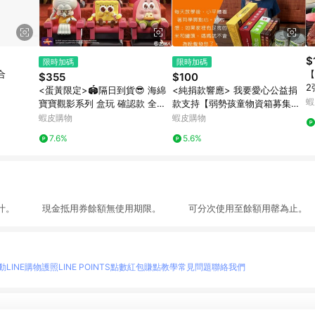
$
限時加碼
限時加碼
合
【
$355
$100
<蛋黃限定>🏟️隔日到貨😎 海綿
<純捐款響應> 我要愛心公益捐
蝦
寶寶觀影系列 盒玩 確認款 全新
款支持【弱勢孩童物資箱募集活
現貨
動】《社團法人高雄市八方義行
蝦皮購物
蝦皮購物
團關懷協會》
7.6%
5.6%
多汁。 現金抵用券餘額無使用期限。 可分次使用至餘額用罄為止。
動
LINE購物護照
LINE POINTS點數紅包
賺點教學
常見問題
聯絡我們