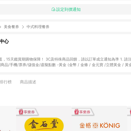
設定到價通知
美食餐券
中式料理餐券
物中心
天鑑賞期購物保障！ 3C及特殊商品回饋，請以訂單成立通知為準 1. 請注意以下品類商品
關商品/手機/票券/儲值金/虛擬點數 -黃金 (金幣 / 金條 / 金元寶 /立體黃金 / 
] 2. 以下訂單將不符合導購資格，亦不得使用點數紅包： - 點擊Yahoo奇摩APP
 - 購物中心商店之商品：商品賣場中有標示「商店」及顯示商店名稱者(指定活動店家
排行榜
商品描述
購物金/超贈點/福利金/紅利折抵/折價券等虛擬貨幣折抵 4. 大宗採購或批發
定您為大宗採購、批發轉賣而非最終消費使用者，相關認定以Yahoo購物中心之