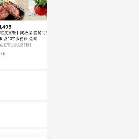
1,498
$199
降價
蝦皮直營】陶板屋 套餐商品券
漢堡王-現金抵
$129
(降$61)
2張 含10%服務費 免運
型) 享樂券
代收代付-【享樂券】21Plus 3炸
皮直營_最快當日到
Yahoo購物中
雞個人餐(0638)_電子憑證
新光三越skm online
1%
0%
0%