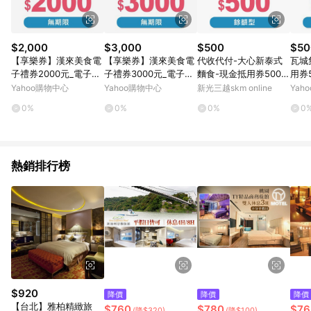
$2,000
$3,000
$500
$50
【享樂券】漢來美食電
【享樂券】漢來美食電
代收代付-大心新泰式
瓦城
子禮券2000元_電子憑
子禮券3000元_電子憑
麵食-現金抵用券500元
用券
證
證
享樂券
Yahoo購物中心
Yahoo購物中心
新光三越skm online
Yah
0%
0%
0%
0
熱銷排行榜
$920
降價
降價
降價
【台北】雅柏精緻旅
$760
$780
$76
(降$320)
(降$100)