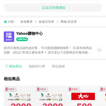
設定到價通知
分類：
旅遊餐券
旅遊住宿券
摩鐵/休息券
Yahoo購物中心
提供百萬商品讓您超好逛，15天鑑賞期購物保障！ 3C及特殊商品
回饋，請以訂單成立通知為準 1. 請注意以下品類商品均無回饋：
-Apple相關商品/手機/票券/儲值金/虛擬點數 -黃金 (金幣 / 金條
/ 金元寶 /立體黃金 / 黃金擺飾 /黃金條塊) [2023/2/10起適用] -
電玩/遊戲/相機/單眼/鏡頭/拍立得 [2024/6/1起適用] -內接硬
相似商品
熱銷排行榜
商品描述
碟、外接硬碟、主機板/顯示卡[2026/5/18起適用] 2. 以下訂單將
不符合導購資格，亦不得使用點數紅包： - 點擊Yahoo奇摩APP
相似商品
的購回饋活動享Yahoo超贈點回饋者 - 購物中心商店之商品：商
品賣場中有標示「商店」及顯示商店名稱者(指定活動店家除外)
3. 訂單回饋金額將扣除運費/購物金/超贈點/福利金/紅利折抵/折
價券等虛擬貨幣折抵 4. 大宗採購或批發轉賣不具回饋資格： 如
有相關事證認定您為大宗採購、批發轉賣而非最終消費使用者，
相關認定以Yahoo購物中心之認定為準