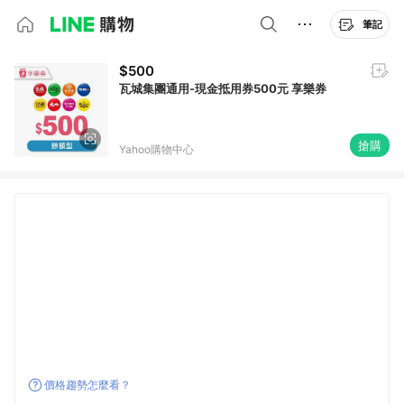
筆記
$500
瓦城集團通用-現金抵用券500元 享樂券
搶購
Yahoo購物中心
價格趨勢怎麼看？