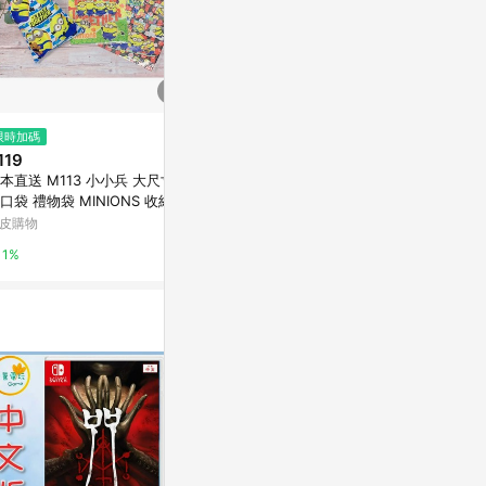
$9
$207
限時加碼
Pentel飛龍-標準型-橡皮擦 I 愛
NO GAME N
119
波醬系列(圖案隨機)-小 / 個 ZEH
聽說遊戲玩家
本直送 M113 小小兵 大尺寸
-05PTP
Yahoo購物中心
Yahoo購物中
口袋 禮物袋 MINIONS 收納袋
洗袋 大容量 抽繩束口袋
皮購物
1%
0%
1%