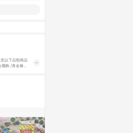
黃金擺飾 /黃金條
的購回饋活動享
除外) 3. 訂
轉賣不具回饋資
認定為準