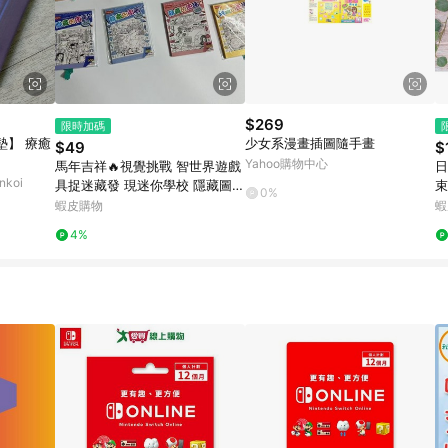
$269
限時加碼
墊】 療癒
少女系漫畫插圖隨手畫
$49
$
Yahoo購物中心
馬年吉祥🔥視覺挑戰 智世界遊戲
日
koi
具捉迷藏發 現迷你學校 隱藏圖畫
束
0%
玩 擺攤兒童益
漱
蝦皮購物
蝦
4%