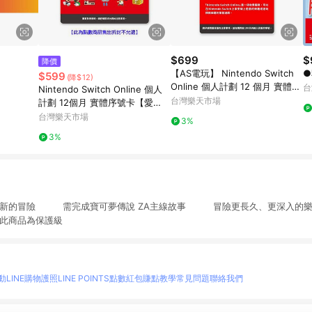
$699
$
降價
【AS電玩】 Nintendo Switch
●
$599
(降$12)
Online 個人計劃 12 個月 實體票
台
Nintendo Switch Online 個人
卡 NSO 任天堂網路會員
台灣樂天市場
計劃 12個月 實體序號卡【愛
買】
台灣樂天市場
3%
3%
展開新的冒險 需完成寶可夢傳說 ZA主線故事 冒險更長久、更深入
此商品為保護級
動
LINE購物護照
LINE POINTS點數紅包
賺點教學
常見問題
聯絡我們