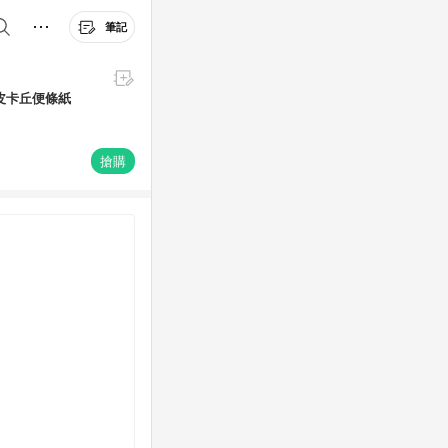
筆記
送皮卡丘便條紙
搶購