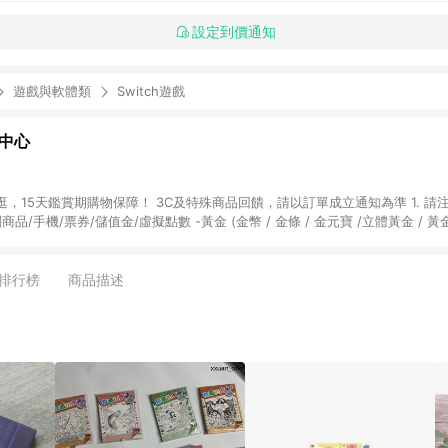
設定到價通知
遊戲與軟體類
Switch遊戲
物中心
天鑑賞期購物保障！ 3C及特殊商品回饋，請以訂單成立通知為準 1. 請注意以下品類商品
關商品/手機/票券/儲值金/虛擬點數 -黃金 (金幣 / 金條 / 金元寶 /立體黃金 / 
] 2. 以下訂單將不符合導購資格，亦不得使用點數紅包： - 點擊Yahoo奇摩APP
 - 購物中心商店之商品：商品賣場中有標示「商店」及顯示商店名稱者(指定活動店家
排行榜
商品描述
購物金/超贈點/福利金/紅利折抵/折價券等虛擬貨幣折抵 4. 大宗採購或批發
定您為大宗採購、批發轉賣而非最終消費使用者，相關認定以Yahoo購物中心之