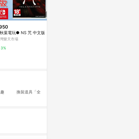
950
$1,551
$1,551
秋葉電玩● NS 咒 中文版
Generative AI for Creative Wo
Responsible A
rkflows
nciples wi
灣樂天市場
coursera
coursera
3%
3%
3%
的樂趣 換裝道具「全