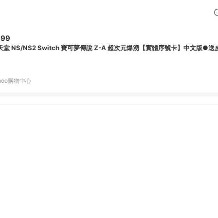
699
天堂 NS/NS2 Switch 寶可夢傳說 Z-A 超次元爆湧【實體序號卡】中文版●
hoo購物中心