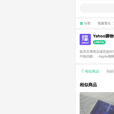
分類：
電腦電玩
Yahoo購
提供百萬商品讓您超好逛，15
均無回饋： -Apple相
塊) [2023/2/10起適用] -電玩/遊戲/相機/單眼/鏡頭/拍立得 [2024/6/1起適用] -內接硬碟、外接硬碟、主機板/顯示卡
[2026/5/18起適用
Yahoo超贈點回饋者
相似商品
熱銷
單回饋金額將扣除運費/
格： 如有相關事證認
相似商品