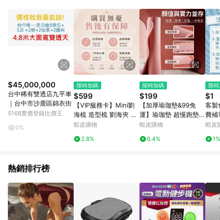
品賣場中有標示「商店」及顯示商店名稱者(指定活動店家除外)
3. 訂單回饋金額將扣除運費/購物金/超贈點/福利金/紅利折抵/折
價券等虛擬貨幣折抵 4. 大宗採購或批發轉賣不具回饋資格： 如
有相關事證認定您為大宗採購、批發轉賣而非最終消費使用者，
相關認定以Yahoo購物中心之認定為準
$45,000,000
限時加碼
限時加碼
限時
台中稀有雙透店九平車
$599
$199
$1
｜台中市沙鹿區錦衣街
【VIP服務卡】Mini劉
【加厚瑜珈墊&99免
客製
5168實價登錄比價王
海梳 造型梳 劉海夾 售
運】瑜珈墊 超慢跑墊
費補
後服務 優先發貨
加厚瑜珈墊 防滑墊 送
直播
蝦皮購物
蝦皮購物
蝦皮
0%
綁帶+收納袋 加厚加寬
貨 
2.8%
6.4%
1
墊 瑜珈 運動器材 跳繩
欄貓屋
墊 健身墊
RK
熱銷排行榜