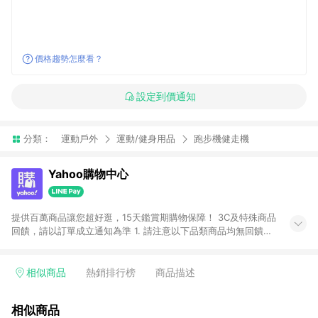
價格趨勢怎麼看？
設定到價通知
分類：
運動戶外
運動/健身用品
跑步機健走機
Yahoo購物中心
提供百萬商品讓您超好逛，15天鑑賞期購物保障！ 3C及特殊商品
回饋，請以訂單成立通知為準 1. 請注意以下品類商品均無回饋：
-Apple相關商品/手機/票券/儲值金/虛擬點數 -黃金 (金幣 / 金條
/ 金元寶 /立體黃金 / 黃金擺飾 /黃金條塊) [2023/2/10起適用] -
電玩/遊戲/相機/單眼/鏡頭/拍立得 [2024/6/1起適用] -內接硬
相似商品
熱銷排行榜
商品描述
碟、外接硬碟、主機板/顯示卡[2026/5/18起適用] 2. 以下訂單將
不符合導購資格，亦不得使用點數紅包： - 點擊Yahoo奇摩APP
相似商品
的購回饋活動享Yahoo超贈點回饋者 - 購物中心商店之商品：商