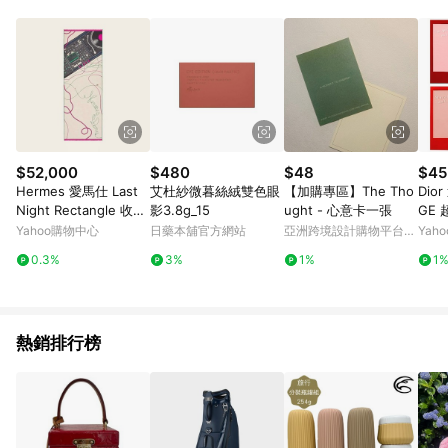
品賣場中有標示「商店」及顯示商店名稱者(指定活動店家除外)
3. 訂單回饋金額將扣除運費/購物金/超贈點/福利金/紅利折抵/折
價券等虛擬貨幣折抵 4. 大宗採購或批發轉賣不具回饋資格： 如
有相關事證認定您為大宗採購、批發轉賣而非最終消費使用者，
相關認定以Yahoo購物中心之認定為準
$52,000
$480
$48
$45
Hermes 愛馬仕 Last
艾杜紗微暮絲絨雙色眼
【加購專區】The Tho
Dio
Night Rectangle 收音
影3.8g_15
ught - 心意卡一張
GE
機絲巾 米色（63*180c
框組(
Yahoo購物中心
日藥本舖官方網站
亞洲跨境設計購物平台
Yah
m）
Pinkoi
0.3%
3%
1%
1
熱銷排行榜