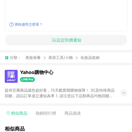
價格趨勢怎麼看？
設定到價通知
分類：
美妝保養
美容工具/小物
化妝品收納
Yahoo購物中心
提供百萬商品讓您超好逛，15天鑑賞期購物保障！ 3C及特殊商品
回饋，請以訂單成立通知為準 1. 請注意以下品類商品均無回饋：
-Apple相關商品/手機/票券/儲值金/虛擬點數 -黃金 (金幣 / 金條
/ 金元寶 /立體黃金 / 黃金擺飾 /黃金條塊) [2023/2/10起適用] -
電玩/遊戲/相機/單眼/鏡頭/拍立得 [2024/6/1起適用] -內接硬
相似商品
熱銷排行榜
商品描述
碟、外接硬碟、主機板/顯示卡[2026/5/18起適用] 2. 以下訂單將
不符合導購資格，亦不得使用點數紅包： - 點擊Yahoo奇摩APP
相似商品
的購回饋活動享Yahoo超贈點回饋者 - 購物中心商店之商品：商