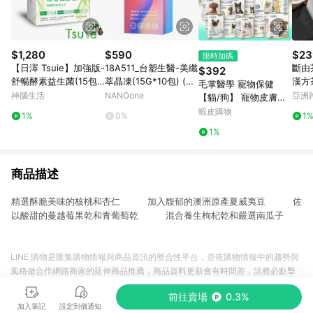
$1,280
$590
$23
限時加碼
【日濢 Tsuie】加強版-
18A511_台塑生醫-美纖
斷由
$392
舒暢酵素益生菌(15包/
萃晶凍(15G*10包) (直
漢方
毛掌醫學 寵物保健
盒)x4 幫助排便順暢 山
播介紹片段2:10:00~2:
養溫
神腦生活
NANOone
亞洲
【貓/狗】 寵物皮膚敏
苦瓜酵素＋專利益生菌
14:30)
Pinko
感 腸胃益生菌 寵物氣
蝦皮購物
1%
0%
1
菌株
管 寵物關節 情緒緩解
1%
心臟保養 魚油
商品描述
精選酥脆美味的核桃和杏仁 加入馥郁的澳洲原產夏威夷豆 佐
以酸甜的蔓越莓果乾和青葡萄乾 混合養生枸杞乾和嚴選南瓜子
LINE 購物是匯集購物情報與商品資訊的整合性平台，並依購物情報中的趨勢與
風格做合作網路商家的延伸商品推薦，商品資料更新會有時間差，請務必點擊
商品至各合作網路商家，確認現售價與購物條件，一切資訊以合作廠商網頁為
前往賣場
0.3%
準。
加入筆記
設定到價通知