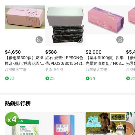
品賣場中有標示「商店」及顯示商店名稱者(指定活動店家除外)
3. 訂單回饋金額將扣除運費/購物金/超贈點/福利金/紅利折抵/折
價券等虛擬貨幣折抵 4. 大宗採購或批發轉賣不具回饋資格： 如
有相關事證認定您為大宗採購、批發轉賣而非最終消費使用者，
相關認定以Yahoo購物中心之認定為準
$4,650
$588
$2,000
$5,
【優惠量300個】奶凍
紅石 愛普生EPSON色
【基本量100個】四季
【優
捲盒-粉紅/感官花園/3
帶/PLQ20/S015542(S
光景奶凍卷盒 / N0300
光景奶
301A
015339)/黑色/3入/盒
3
3
台灣樂天市場
史泰博台灣
台灣樂天市場
台灣
(白盒)
3%
2%
3%
3
熱銷排行榜