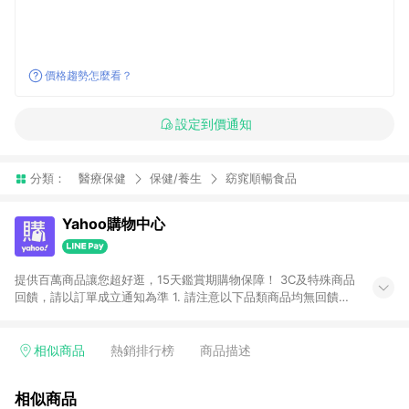
價格趨勢怎麼看？
設定到價通知
分類：
醫療保健
保健/養生
窈窕順暢食品
Yahoo購物中心
提供百萬商品讓您超好逛，15天鑑賞期購物保障！ 3C及特殊商品
回饋，請以訂單成立通知為準 1. 請注意以下品類商品均無回饋：
-Apple相關商品/手機/票券/儲值金/虛擬點數 -黃金 (金幣 / 金條
/ 金元寶 /立體黃金 / 黃金擺飾 /黃金條塊) [2023/2/10起適用] -
電玩/遊戲/相機/單眼/鏡頭/拍立得 [2024/6/1起適用] -內接硬
相似商品
熱銷排行榜
商品描述
碟、外接硬碟、主機板/顯示卡[2026/5/18起適用] 2. 以下訂單將
不符合導購資格，亦不得使用點數紅包： - 點擊Yahoo奇摩APP
相似商品
的購回饋活動享Yahoo超贈點回饋者 - 購物中心商店之商品：商