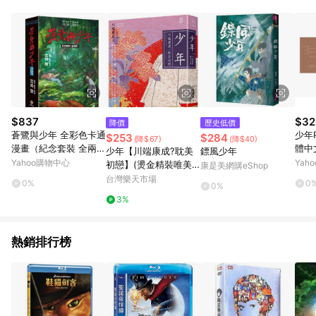
品賣場中有標示「商店」及顯示商店名稱者(指定活動店家除外)
3. 訂單回饋金額將扣除運費/購物金/超贈點/福利金/紅利折抵/折
價券等虛擬貨幣折抵 4. 大宗採購或批發轉賣不具回饋資格： 如
有相關事證認定您為大宗採購、批發轉賣而非最終消費使用者，
相關認定以Yahoo購物中心之認定為準
$837
$32
降價
歷史低價
蒼鷺與少年 全彩色卡通
少年
$253
$284
(降$67)
(降$40)
漫畫（紀念套裝 全兩
體中
少年【川端康成?耽美
鏢風少年
冊）
(首
Yahoo購物中心
Yah
初戀】(燙金精裝唯美
康是美網購eShop
紀念
典藏版)
台灣樂天市場
0%
0
0%
手書
3%
熱銷排行榜