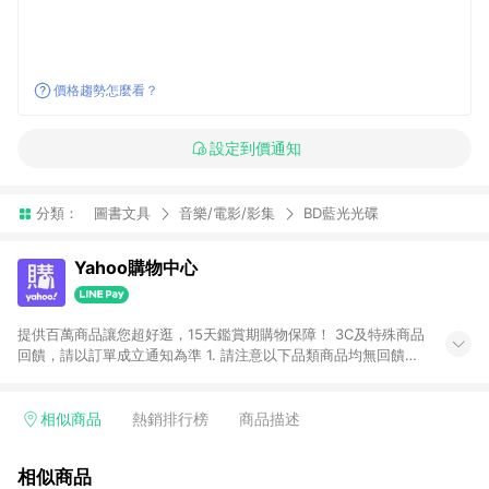
價格趨勢怎麼看？
設定到價通知
分類：
圖書文具
音樂/電影/影集
BD藍光光碟
Yahoo購物中心
提供百萬商品讓您超好逛，15天鑑賞期購物保障！ 3C及特殊商品
回饋，請以訂單成立通知為準 1. 請注意以下品類商品均無回饋：
-Apple相關商品/手機/票券/儲值金/虛擬點數 -黃金 (金幣 / 金條
/ 金元寶 /立體黃金 / 黃金擺飾 /黃金條塊) [2023/2/10起適用] -
電玩/遊戲/相機/單眼/鏡頭/拍立得 [2024/6/1起適用] -內接硬
相似商品
熱銷排行榜
商品描述
碟、外接硬碟、主機板/顯示卡[2026/5/18起適用] 2. 以下訂單將
不符合導購資格，亦不得使用點數紅包： - 點擊Yahoo奇摩APP
相似商品
的購回饋活動享Yahoo超贈點回饋者 - 購物中心商店之商品：商