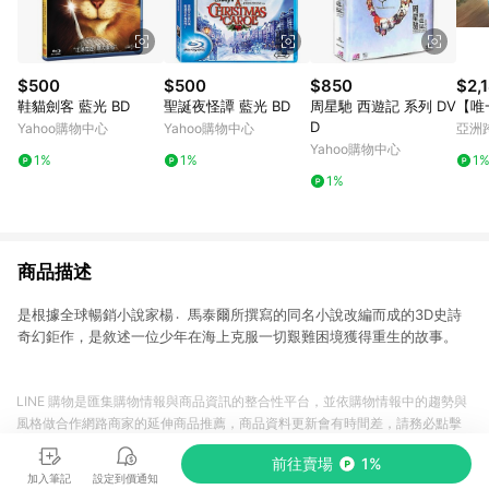
$500
$500
$850
$2,
鞋貓劍客 藍光 BD
聖誕夜怪譚 藍光 BD
周星馳 西遊記 系列 DV
【唯
D
Yahoo購物中心
Yahoo購物中心
亞洲
Pinko
Yahoo購物中心
1%
1%
1
1%
商品描述
是根據全球暢銷小說家楊〮馬泰爾所撰寫的同名小說改編而成的3D史詩
奇幻鉅作，是敘述一位少年在海上克服一切艱難困境獲得重生的故事。
LINE 購物是匯集購物情報與商品資訊的整合性平台，並依購物情報中的趨勢與
風格做合作網路商家的延伸商品推薦，商品資料更新會有時間差，請務必點擊
商品至各合作網路商家，確認現售價與購物條件，一切資訊以合作廠商網頁為
前往賣場
1%
準。
加入筆記
設定到價通知