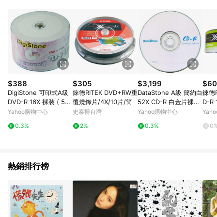
品賣場中有標示「商店」及顯示商店名稱者(指定活動店家除外)
3. 訂單回饋金額將扣除運費/購物金/超贈點/福利金/紅利折抵/折
價券等虛擬貨幣折抵 4. 大宗採購或批發轉賣不具回饋資格： 如
有相關事證認定您為大宗採購、批發轉賣而非最終消費使用者，
相關認定以Yahoo購物中心之認定為準
$388
$305
$3,199
$60
DigiStone 可印式A級
錸德RITEK DVD+RW重
DataStone A級 簡約白
錸德R
DVD-R 16X 裸裝 ( 50
覆燒錄片/4X/10片/筒
52X CD-R 白金片裸裝(
D-R 
片)
600片)
20M
Yahoo購物中心
史泰博台灣
Yahoo購物中心
Yah
0.3%
2%
0.3%
0
熱銷排行榜