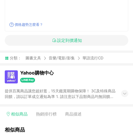
價格趨勢怎麼看？
設定到價通知
分類：
圖書文具
音樂/電影/影集
華語流行CD
Yahoo購物中心
提供百萬商品讓您超好逛，15天鑑賞期購物保障！ 3C及特殊商品
回饋，請以訂單成立通知為準 1. 請注意以下品類商品均無回饋：
-Apple相關商品/手機/票券/儲值金/虛擬點數 -黃金 (金幣 / 金條
/ 金元寶 /立體黃金 / 黃金擺飾 /黃金條塊) [2023/2/10起適用] -
電玩/遊戲/相機/單眼/鏡頭/拍立得 [2024/6/1起適用] -內接硬
相似商品
熱銷排行榜
商品描述
碟、外接硬碟、主機板/顯示卡[2026/5/18起適用] 2. 以下訂單將
不符合導購資格，亦不得使用點數紅包： - 點擊Yahoo奇摩APP
相似商品
的購回饋活動享Yahoo超贈點回饋者 - 購物中心商店之商品：商