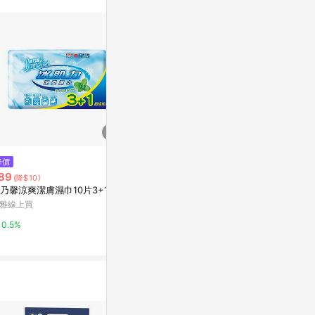
$85
降價
降價
康乃馨0.2cm超薄蝶型棉量多型2
89
$79
(降$10)
(降$91)
5.5cm16片(包裝隨機出貨)
乃馨涼爽潔膚濕巾10片3+1裝
【Carnatio
康是美網購eShop
薄蝶型棉 一般
雅線上買
入組
UNIKCY優黎
0.5%
0.5%
1%