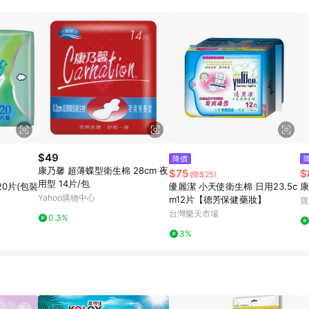
$49
降價
康乃馨 超薄蝶型衛生棉 28cm 夜
$75
$
(降$25)
用型 14片/包
0片(包裝
優麗潔 小天使衛生棉 日用23.5c
康
Yahoo購物中心
m12片【德芳保健藥妝】
寶
台灣樂天市場
0.3%
3%