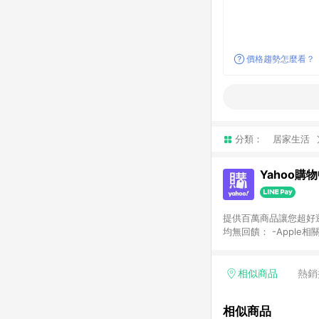
價格趨勢怎麼看？
分類：
居家生活
Yahoo購
提供百萬商品讓您超好逛，15
均無回饋： -Apple相
塊) [2023/2/10起適用] -電玩/遊戲/相機/單眼/鏡頭/拍立得 [2024/6/1起適用] -內接硬碟、外接硬碟、主機板/顯示卡
[2026/5/18起適用
Yahoo超贈點回饋者
相似商品
熱銷
單回饋金額將扣除運費/
格： 如有相關事證認
相似商品