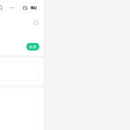
筆記
搶購