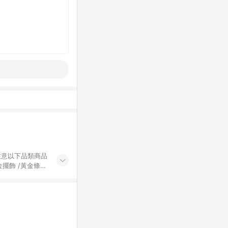
黃金擺飾 /黃金條
的購回饋活動享
除外) 3. 訂
轉賣不具回饋資
認定為準