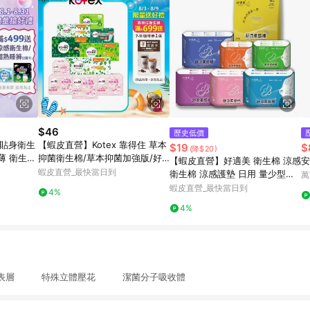
$46
歷史低價
力貼身衛生
【蝦皮直營】Kotex 靠得住 草本
$19
$
(降$20)
輕薄 衛生棉
抑菌衛生棉/草本抑菌加強版/好
【蝦皮直營】好適美 衛生棉 涼感
安
菌PLUS+ 日用/夜用/護墊 乾爽新
蝦皮直營_最快當日到
衛生棉 涼感護墊 日用 量少型護
萬
升級
墊 超長加長 夜用衛生棉 衛生巾
蝦皮直營_最快當日到
4%
安睡褲 褲型 透氣
4%
表層 特殊立體壓花 潔菌分子吸收體