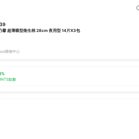
39
乃馨 超薄蝶型衛生棉 28cm 夜用型 14片X3包
hoo購物中心
3%
OINTS點數