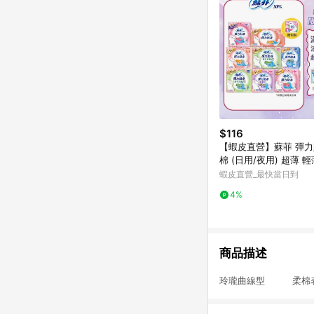
$116
【蝦皮直營】蘇菲 彈
棉 (日用/夜用) 超薄 
防漏 草本抑菌 量少型
蝦皮直營_最快當日到
4%
商品描述
玲瓏曲線型 柔棉