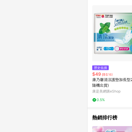
歷史低價
$49
(降$16)
康乃馨清涼護墊加長型2
隨機出貨)
康是美網購eShop
0.5%
熱銷排行榜