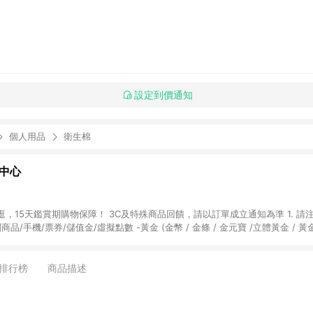
設定到價通知
個人用品
衛生棉
物中心
天鑑賞期購物保障！ 3C及特殊商品回饋，請以訂單成立通知為準 1. 請注意以下品類商品
關商品/手機/票券/儲值金/虛擬點數 -黃金 (金幣 / 金條 / 金元寶 /立體黃金 / 
] 2. 以下訂單將不符合導購資格，亦不得使用點數紅包： - 點擊Yahoo奇摩APP
 - 購物中心商店之商品：商品賣場中有標示「商店」及顯示商店名稱者(指定活動店家
排行榜
商品描述
購物金/超贈點/福利金/紅利折抵/折價券等虛擬貨幣折抵 4. 大宗採購或批發
定您為大宗採購、批發轉賣而非最終消費使用者，相關認定以Yahoo購物中心之