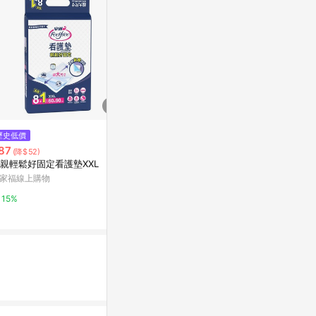
$44
$49
歷史低價
【蝦皮直營】Mdmmd. 明洞國際
康乃馨超薄蝶
87
(降$52)
新涼感抑菌衛生棉-涼感/超涼感
5.5CM/16片
親輕鬆好固定看護墊XXL
後宮系列 日用/量多/夜用/夜用加
蝦皮直營_最快當日到
史泰博台灣
家福線上購物
長/護墊/褲型衛生棉
4%
2%
15%