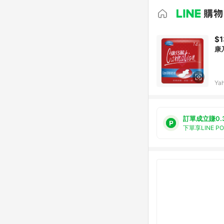
$1
康
Ya
訂單成立賺0.
下單享LINE P