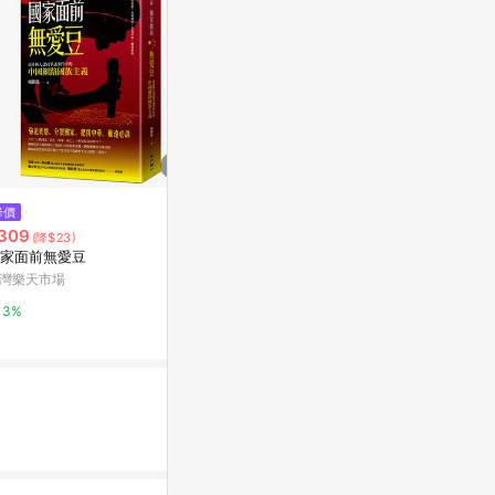
$378
降價
降價
Oregon's Wi
309
$59
(降$23)
(降$29)
草提取物，1 
家面前無愛豆
[家速配]桂格五白銀耳薏仁穀飲9
升）
iHerb
20ML※實際到貨效期約4天以上
灣樂天市場
萬家福線上購物
2%
3%
6%