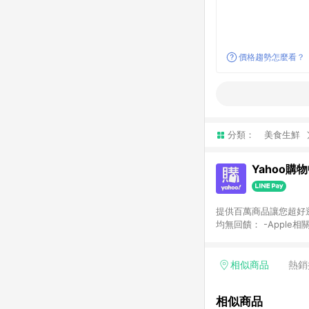
價格趨勢怎麼看？
分類：
美食生鮮
Yahoo購
提供百萬商品讓您超好逛，15
均無回饋： -Apple相
塊) [2023/2/10起適用] -電玩/遊戲/相機/單眼/鏡頭/拍立得 [2024/6/1起適用] -內接硬碟、外接硬碟、主機板/顯示卡
[2026/5/18起適用
Yahoo超贈點回饋者
相似商品
熱銷
單回饋金額將扣除運費/
格： 如有相關事證認
相似商品