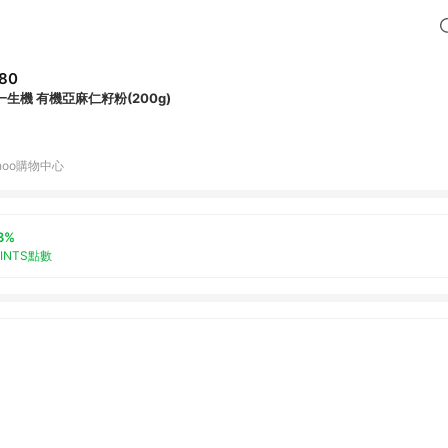
80
一生機 有機亞麻仁籽粉(200g)
hoo購物中心
3%
OINTS點數