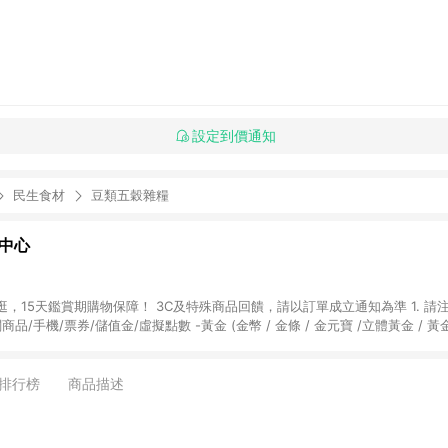
設定到價通知
民生食材
豆類五穀雜糧
物中心
天鑑賞期購物保障！ 3C及特殊商品回饋，請以訂單成立通知為準 1. 請注意以下品類商品
關商品/手機/票券/儲值金/虛擬點數 -黃金 (金幣 / 金條 / 金元寶 /立體黃金 / 
] 2. 以下訂單將不符合導購資格，亦不得使用點數紅包： - 點擊Yahoo奇摩APP
 - 購物中心商店之商品：商品賣場中有標示「商店」及顯示商店名稱者(指定活動店家
排行榜
商品描述
購物金/超贈點/福利金/紅利折抵/折價券等虛擬貨幣折抵 4. 大宗採購或批發
定您為大宗採購、批發轉賣而非最終消費使用者，相關認定以Yahoo購物中心之