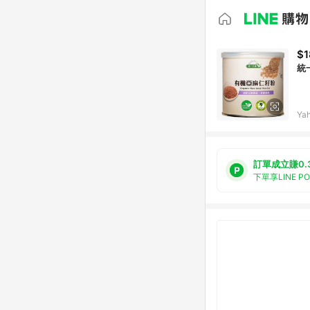
$1
統
Ya
訂單成立賺0.
下單享LINE P