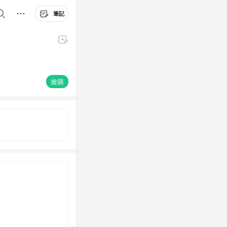
筆記
搶購