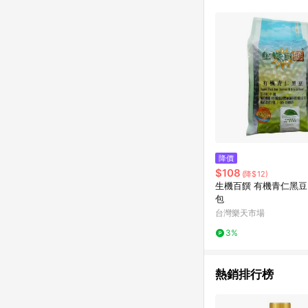
降價
$108
(降$12)
生機百饌 有機青仁黑豆500公克/
包
台灣樂天市場
3%
熱銷排行榜