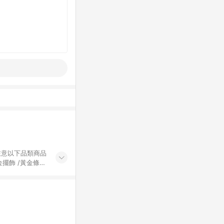
黃金擺飾 /黃金條
的購回饋活動享
除外) 3. 訂
轉賣不具回饋資
認定為準