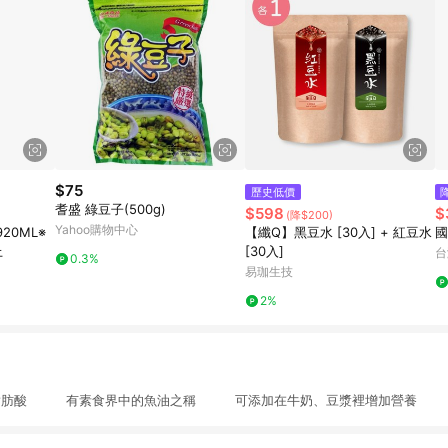
$75
歷史低價
耆盛 綠豆子(500g)
$598
$
(降$200)
Yahoo購物中心
20ML※
【纖Q】黑豆水 [30入] + 紅豆水
國
上
[30入]
台
0.3%
易珈生技
2%
飽和脂肪酸 有素食界中的魚油之稱 可添加在牛奶、豆漿裡增加營養