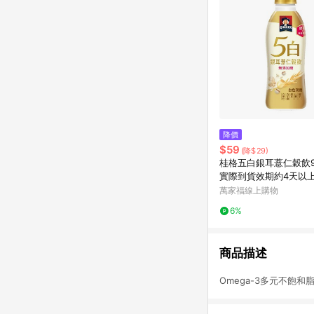
降價
$59
(降$29)
桂格五白銀耳薏仁穀飲9
實際到貨效期約4天以
萬家福線上購物
6%
商品描述
Omega-3多元不