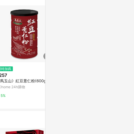
$319
限時加碼
限時加碼
紅布朗 黑芝麻
257
$400
Yahoo購物中
馬玉山》紅豆薏仁粉(600g)
【本草養生】100%杏仁粉｜無加
糖純杏仁｜全素食｜600g｜嚴選
Chome 24h購物
0.3%
南杏仁原豆
蝦皮購物
5%
4.8%