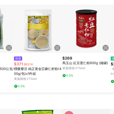
$269
降價
馬玉山 紅豆薏仁粉600g (鐵罐)
$371
$
(降$19)
東森購物 ETMall
樸優樂活 純正黃金亞麻仁籽粉(4
《
00g/包)x1件組
P
0.5%
東森購物 ETMall
0.5%