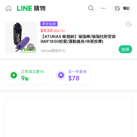
筆記
歷史低價
$930
(降$78)
【ATUNAS 歐都納】瑜珈棒/瑜珈柱附背袋
(MIF1850粉紫/運動健身/伸展按摩)
搶購
Yahoo購物中心
訂單成立賺1%
近一年最省
9
$78
點