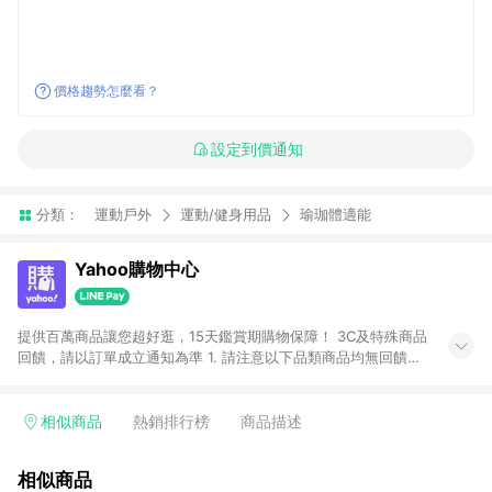
價格趨勢怎麼看？
設定到價通知
分類：
運動戶外
運動/健身用品
瑜珈體適能
Yahoo購物中心
提供百萬商品讓您超好逛，15天鑑賞期購物保障！ 3C及特殊商品
回饋，請以訂單成立通知為準 1. 請注意以下品類商品均無回饋：
-Apple相關商品/手機/票券/儲值金/虛擬點數 -黃金 (金幣 / 金條
/ 金元寶 /立體黃金 / 黃金擺飾 /黃金條塊) [2023/2/10起適用] -
電玩/遊戲/相機/單眼/鏡頭/拍立得 [2024/6/1起適用] -內接硬
相似商品
熱銷排行榜
商品描述
碟、外接硬碟、主機板/顯示卡[2026/5/18起適用] 2. 以下訂單將
不符合導購資格，亦不得使用點數紅包： - 點擊Yahoo奇摩APP
相似商品
的購回饋活動享Yahoo超贈點回饋者 - 購物中心商店之商品：商