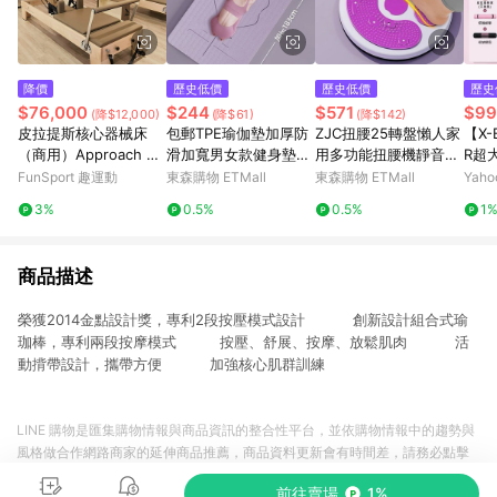
降價
歷史低價
歷史低價
歷史
$76,000
$244
$571
$99
(降$12,000)
(降$61)
(降$142)
皮拉提斯核心器械床
包郵TPE瑜伽墊加厚防
ZJC扭腰25轉盤懶人家
【X-
（商用）Approach Pil
滑加寬男女款健身墊子
用多功能扭腰機靜音燃
R超
ates Reformer
隔音舞
脂美腰神器運動健身
伽墊 
FunSport 趣運動
東森購物 ETMall
東森購物 ETMall
Yah
0CM
3%
0.5%
0.5%
1
認證 
帶、
皮拉
商品描述
榮獲2014金點設計獎，專利2段按壓模式設計 創新設計組合式瑜
珈棒，專利兩段按摩模式 按壓、舒展、按摩、放鬆肌肉 活
動揹帶設計，攜帶方便 加強核心肌群訓練
LINE 購物是匯集購物情報與商品資訊的整合性平台，並依購物情報中的趨勢與
風格做合作網路商家的延伸商品推薦，商品資料更新會有時間差，請務必點擊
商品至各合作網路商家，確認現售價與購物條件，一切資訊以合作廠商網頁為
前往賣場
1%
準。