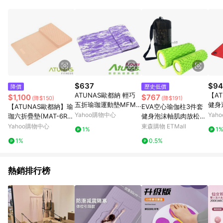
品賣場中有標示「商店」及顯示商店名稱者(指定活動店家除外)
3. 訂單回饋金額將扣除運費/購物金/超贈點/福利金/紅利折抵/折
價券等虛擬貨幣折抵 4. 大宗採購或批發轉賣不具回饋資格： 如
有相關事證認定您為大宗採購、批發轉賣而非最終消費使用者，
相關認定以Yahoo購物中心之認定為準
$637
$94
降價
歷史低價
ATUNAS歐都納 輕巧
【A
$1,100
$767
(降$150)
(降$191)
五折瑜珈運動墊MFM-
健身
【ATUNAS歐都納】瑜
EVA空心瑜伽柱3件套
5712 紫白大理紋
(ME
Yahoo購物中心
Yah
珈六折疊墊(MAT-6R
健身泡沫軸肌肉放松滾
氧/塑
奶茶/運動墊/摺疊收納)
軸狼牙棒套裝瑜伽柱網
Yahoo購物中心
東森購物 ETMall
1%
1
袋
1%
0.5%
熱銷排行榜