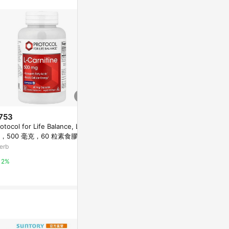
753
$1,990
$446
otocol for Life Balance, L-肉
【UNIQMAN】達米阿那 素食膠
Nutricost,
，500 毫克，60 粒素食膠囊
囊 (60粒/瓶)2瓶組
克，180 粒膠
erb
Yahoo購物中心
iHerb
2%
1%
2%