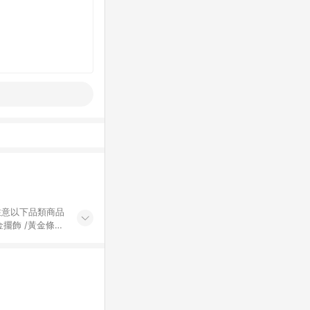
黃金擺飾 /黃金條
的購回饋活動享
除外) 3. 訂
轉賣不具回饋資
認定為準