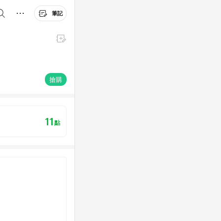
筆記
搶購
11
點