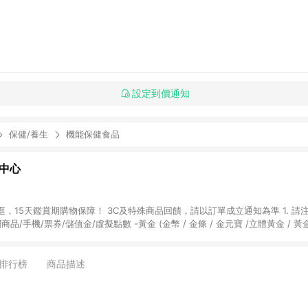
設定到價通知
保健/養生
機能保健食品
物中心
天鑑賞期購物保障！ 3C及特殊商品回饋，請以訂單成立通知為準 1. 請注意以下品類商品
關商品/手機/票券/儲值金/虛擬點數 -黃金 (金幣 / 金條 / 金元寶 /立體黃金 / 
] 2. 以下訂單將不符合導購資格，亦不得使用點數紅包： - 點擊Yahoo奇摩APP
 - 購物中心商店之商品：商品賣場中有標示「商店」及顯示商店名稱者(指定活動店家
排行榜
商品描述
購物金/超贈點/福利金/紅利折抵/折價券等虛擬貨幣折抵 4. 大宗採購或批發
定您為大宗採購、批發轉賣而非最終消費使用者，相關認定以Yahoo購物中心之