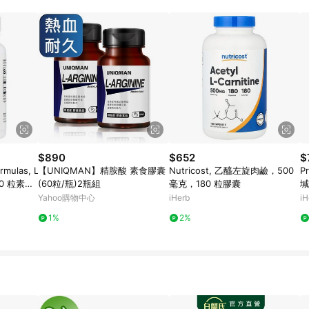
$890
$652
$
rmulas, L
【UNIQMAN】精胺酸 素食膠囊
Nutricost, 乙醯左旋肉鹼，500
Pr
0 粒素食
(60粒/瓶)2瓶組
毫克，180 粒膠囊
堿
Yahoo購物中心
iHerb
iH
1%
2%