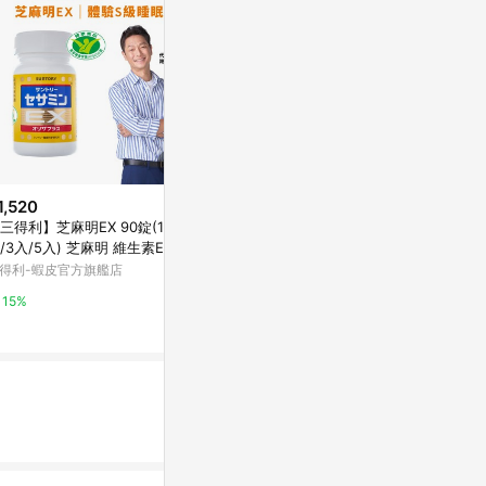
1,520
限時加碼
歷史低價
三得利】芝麻明EX 90錠(1入/2
$1,100
$299
(降$100
/3入/5入) 芝麻明 維生素E 睡
[幸一生醫]小兒利撒爾 機能活菌1
SesaONE 
新日常 國家護肝核可 官方直營
得利-蝦皮官方旗艦店
2(30入)-買就送Risal 小兒利撒爾
麻粉 (380g
長頸鹿酒精瓶
萬家福線上購物
Yahoo購物中
15%
6%
0%