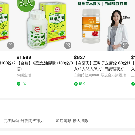
$1,569
$627
$
100錠/2
【台糖】精選魚油膠囊 (100錠/3
【白蘭氏】五味子芝麻錠 60錠(1
【
瓶)
入/2入/3入/5入)-日調理夜好眠
入
植物性配方 夜唱熬夜必備 調節生
眠
神腦生活
白蘭氏健康mall-蝦皮官方旗艦店
三
理機能 官方直營
1%
15%
 完美防禦 升夜間代謝力 加速轉動 擔大掃除～