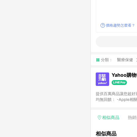
價格趨勢怎麼看？
分類：
醫療保健
Yahoo購
提供百萬商品讓您超好逛，15
均無回饋： -Apple相
塊) [2023/2/10起適用] -電玩/遊戲/相機/單眼/鏡頭/拍立得 [2024/6/1起適用] -內接硬碟、外接硬碟、主機板/顯示卡
[2026/5/18起適用
Yahoo超贈點回饋者
相似商品
熱銷
單回饋金額將扣除運費/
格： 如有相關事證認
相似商品