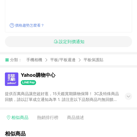
價格趨勢怎麼看？
設定到價通知
分類：
手機相機
平板/平板週邊
平板保護貼
Yahoo購物中心
提供百萬商品讓您超好逛，15天鑑賞期購物保障！ 3C及特殊商品
回饋，請以訂單成立通知為準 1. 請注意以下品類商品均無回饋：
-Apple相關商品/手機/票券/儲值金/虛擬點數 -黃金 (金幣 / 金條
/ 金元寶 /立體黃金 / 黃金擺飾 /黃金條塊) [2023/2/10起適用] -
電玩/遊戲/相機/單眼/鏡頭/拍立得 [2024/6/1起適用] -內接硬
相似商品
熱銷排行榜
商品描述
碟、外接硬碟、主機板/顯示卡[2026/5/18起適用] 2. 以下訂單將
不符合導購資格，亦不得使用點數紅包： - 點擊Yahoo奇摩APP
相似商品
的購回饋活動享Yahoo超贈點回饋者 - 購物中心商店之商品：商