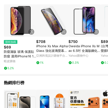
品賣場中有標示「商店」及顯示商店名稱者(指定活動店家除外)
3. 訂單回饋金額將扣除運費/購物金/超贈點/福利金/紅利折抵/折
價券等虛擬貨幣折抵 4. 大宗採購或批發轉賣不具回饋資格： 如
有相關事證認定您為大宗採購、批發轉賣而非最終消費使用者，
相關認定以Yahoo購物中心之認定為準
$708
$750
$89
限時加碼
iPhone Xs Max Alpha
Oweida iPhone Xs M
(台灣
$69
Glass 強化玻璃螢幕保
ax 6.5吋 全滿版鋼化玻
螢膜PR
防窺滿版 玻璃 保護貼
護貼
璃保護貼-黑色
全膠
亞洲跨境設計購物平台
Yahoo購物中心
Yah
防窺 適用iPhone16 15
護貼
Pinkoi
Plus 14 13 12 Pro Ma
蝦皮購物
1%
0.3%
0.
x 16e 17
5.2%
熱銷排行榜