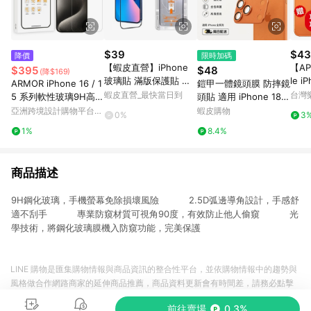
$39
$43
降價
限時加碼
【蝦皮直營】iPhone
【A
$395
$48
(降$169)
玻璃貼 滿版保護貼 無
le i
ARMOR iPhone 16 / 1
鎧甲一體鏡頭膜 防摔鏡
塵倉 12 13 14 15 16 17
吋 1
蝦皮直營_最快當日到
台灣
5 系列軟性玻璃9H高清
頭貼 適用 iPhone 18 1
i16 i17 Pro Max
仿生
螢幕保護貼
7 16 15 14 pro Max pl
亞洲跨境設計購物平台
蝦皮購物
0%
3
光玻
us 手機攝像頭貼
Pinkoi
1%
8.4%
殼-
商品描述
9H鋼化玻璃，手機螢幕免除損壞風險 2.5D弧邊導角設計，手感舒
適不刮手 專業防窺材質可視角90度，有效防止他人偷窺 光
學技術，將鋼化玻璃膜機入防窺功能，完美保護
LINE 購物是匯集購物情報與商品資訊的整合性平台，並依購物情報中的趨勢與
風格做合作網路商家的延伸商品推薦，商品資料更新會有時間差，請務必點擊
商品至各合作網路商家，確認現售價與購物條件，一切資訊以合作廠商網頁為
前往賣場
0.3%
準。