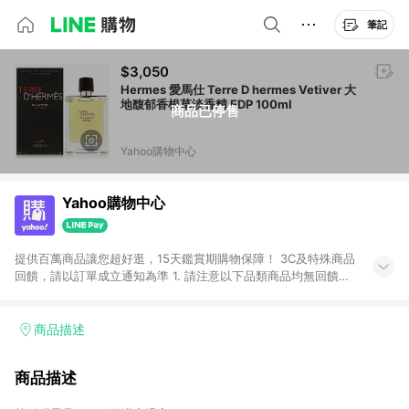
筆記
$3,050
Hermes 愛馬仕 Terre D hermes Vetiver 大
地馥郁香根草淡香精 EDP 100ml
商品已停售
Yahoo購物中心
Yahoo購物中心
提供百萬商品讓您超好逛，15天鑑賞期購物保障！ 3C及特殊商品
回饋，請以訂單成立通知為準 1. 請注意以下品類商品均無回饋：
-Apple相關商品/手機/票券/儲值金/虛擬點數 -黃金 (金幣 / 金條
/ 金元寶 /立體黃金 / 黃金擺飾 /黃金條塊) [2023/2/10起適用] -
電玩/遊戲/相機/單眼/鏡頭/拍立得 [2024/6/1起適用] -內接硬
商品描述
碟、外接硬碟、主機板/顯示卡[2026/5/18起適用] 2. 以下訂單將
不符合導購資格，亦不得使用點數紅包： - 點擊Yahoo奇摩APP
商品描述
的購回饋活動享Yahoo超贈點回饋者 - 購物中心商店之商品：商
品賣場中有標示「商店」及顯示商店名稱者(指定活動店家除外)