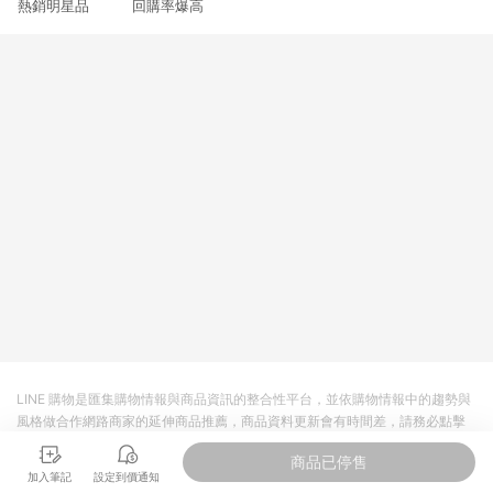
熱銷明星品 回購率爆高
3. 訂單回饋金額將扣除運費/購物金/超贈點/福利金/紅利折抵/折
價券等虛擬貨幣折抵 4. 大宗採購或批發轉賣不具回饋資格： 如
有相關事證認定您為大宗採購、批發轉賣而非最終消費使用者，
相關認定以Yahoo購物中心之認定為準
LINE 購物是匯集購物情報與商品資訊的整合性平台，並依購物情報中的趨勢與
風格做合作網路商家的延伸商品推薦，商品資料更新會有時間差，請務必點擊
商品至各合作網路商家，確認現售價與購物條件，一切資訊以合作廠商網頁為
商品已停售
準。
加入筆記
設定到價通知