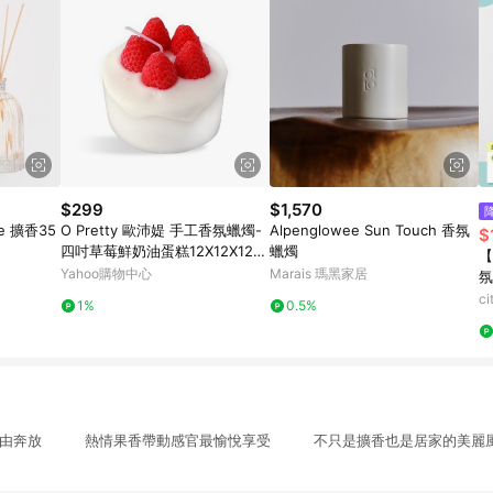
$299
$1,570
ve 擴香35
O Pretty 歐沛媞 手工香氛蠟燭-
Alpenglowee Sun Touch 香氛
$
四吋草莓鮮奶油蛋糕12X12X12c
蠟燭
【
m
Yahoo購物中心
Marais 瑪黑家居
氛
+
c
1%
0.5%
單
 自由奔放 熱情果香帶動感官最愉悅享受 不只是擴香也是居家的美麗