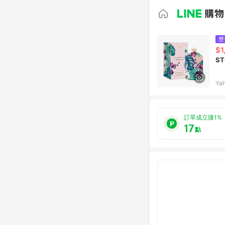
歷
$1
ST
Ya
訂單成立賺1%
17
點