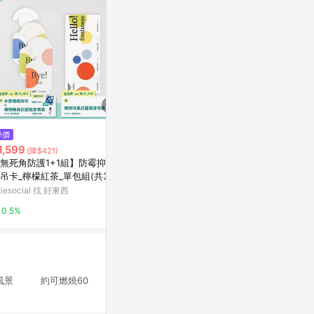
$3,400
降價
降價
Limone Ce
1,599
$972
(降$421)
(降$108)
瓶 250ML
無死角防護1+1組】防霉抑菌香
【公益系列】貓咪造型 水泥香氛
北歐櫥窗
吊卡_檸檬紅茶_單包組(共3片)
蠟燭 - 白貓 煙燻木質調
防霉抑菌香氛長方卡_迷迭山林_
itiesocial 找 好東西
亞洲跨境設計購物平台 Pinkoi
2%
包組
0.5%
1%
風景 約可燃燒60