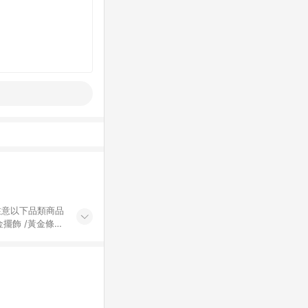
黃金擺飾 /黃金條
的購回饋活動享
除外) 3. 訂
轉賣不具回饋資
認定為準