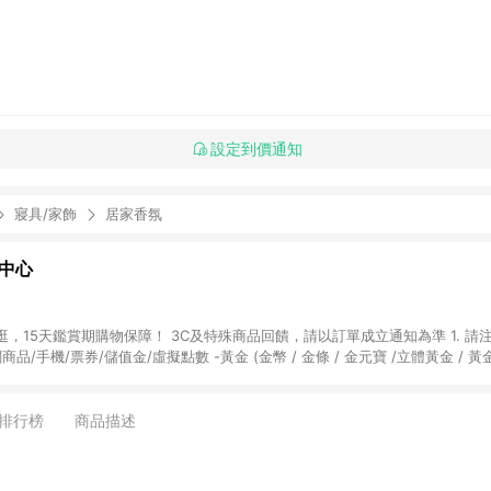
設定到價通知
寢具/家飾
居家香氛
物中心
天鑑賞期購物保障！ 3C及特殊商品回饋，請以訂單成立通知為準 1. 請注意以下品類商品
關商品/手機/票券/儲值金/虛擬點數 -黃金 (金幣 / 金條 / 金元寶 /立體黃金 / 
] 2. 以下訂單將不符合導購資格，亦不得使用點數紅包： - 點擊Yahoo奇摩APP
 - 購物中心商店之商品：商品賣場中有標示「商店」及顯示商店名稱者(指定活動店家
排行榜
商品描述
購物金/超贈點/福利金/紅利折抵/折價券等虛擬貨幣折抵 4. 大宗採購或批發
定您為大宗採購、批發轉賣而非最終消費使用者，相關認定以Yahoo購物中心之