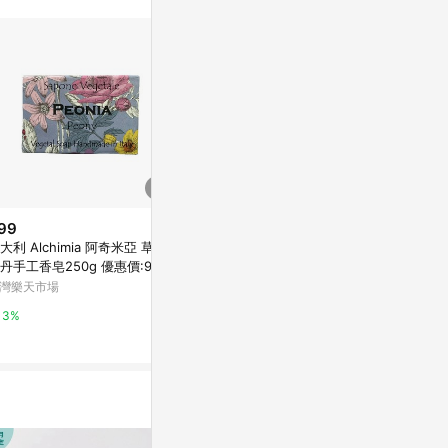
99
限時加碼
降價
大利 Alchimia 阿奇米亞 草本
$2,022
$286
(降$6)
丹手工香皂250g 優惠價:99元
⭐韓國代購正版預售⭐apink檯曆
PAYOT Winte
岡山戀香水
灣樂天市場
2026season's greetings全新未
ing Mask 1 
拆要等能等的拍【90天內發貨】
蝦皮購物
Escentual
3%
12%
0.5%