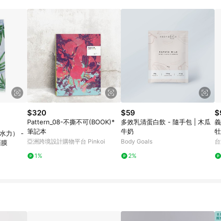
$320
$59
$
Pattern_08-不撕不可(BOOK)*
多效乳清蛋白飲 - 隨手包 | 木瓜
義
筆記本
牛奶
牡
水力） -
｜
亞洲跨境設計購物平台 Pinkoi
Body Goals
台
面膜
1%
2%