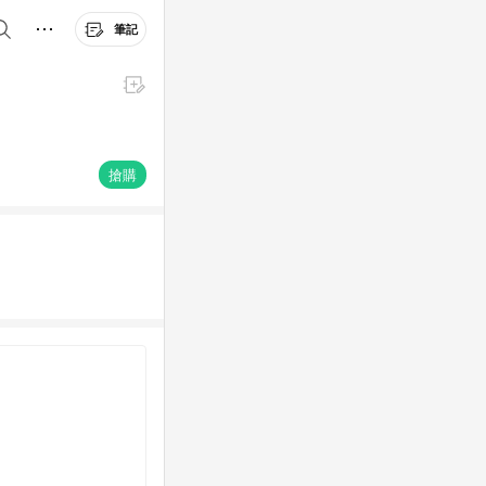
筆記
搶購