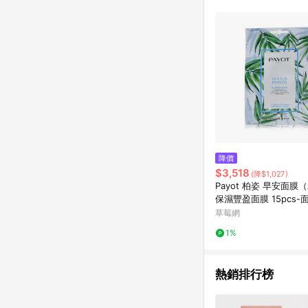
降價
$3,518
(降$1,027)
Payot 柏姿 早安面膜（
保濕豐盈面膜 15pcs-
草莓網
1%
熱銷排行榜