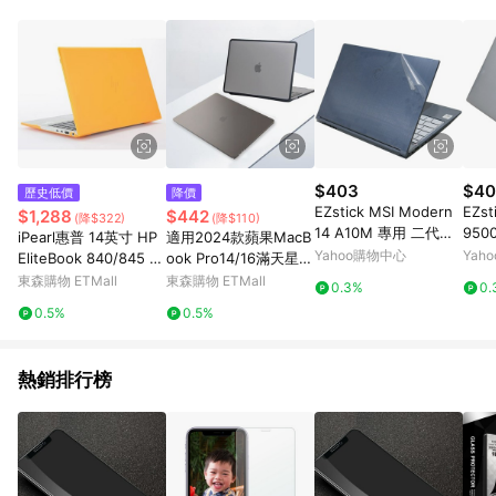
品賣場中有標示「商店」及顯示商店名稱者(指定活動店家除外)
3. 訂單回饋金額將扣除運費/購物金/超贈點/福利金/紅利折抵/折
價券等虛擬貨幣折抵 4. 大宗採購或批發轉賣不具回饋資格： 如
有相關事證認定您為大宗採購、批發轉賣而非最終消費使用者，
相關認定以Yahoo購物中心之認定為準
$403
$40
歷史低價
降價
EZstick MSI Modern
EZst
$1,288
$442
(降$322)
(降$110)
14 A10M 專用 二代透
950
iPearl惠普 14英寸 HP
適用2024款蘋果MacB
氣機身保護膜
二代
Yahoo購物中心
Yah
EliteBook 840/845 G
ook Pro14/16滿天星保
9 / G10/G11專用筆記
護殼A3113 M3電腦套
東森購物 ETMall
東森購物 ETMall
0.3%
0.
本電腦保護殼
A3114透明Air13殼防磕
0.5%
0.5%
殼A2780全包15磨砂殼
A2779
熱銷排行榜