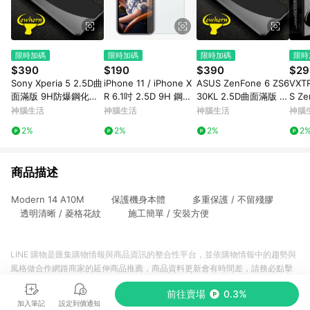
限時加碼
限時加碼
限時加碼
限時
$390
$190
$390
$29
Sony Xperia 5 2.5D曲
iPhone 11 / iPhone X
ASUS ZenFone 6 ZS6
VXT
面滿版 9H防爆鋼化玻
R 6.1吋 2.5D 9H 鋼化
30KL 2.5D曲面滿版 9
S Ze
璃保護貼 (黑色)
玻璃保護貼
H防爆鋼化玻璃保護貼
ZB6
神腦生活
神腦生活
神腦生活
神腦
(黑色)
油9
2%
2%
2%
2
(黑)
商品描述
Modern 14 A10M 保護機身本體 多重保護 / 不留殘膠
透明清晰 / 菱格花紋 施工簡單 / 安裝方便
LINE 購物是匯集購物情報與商品資訊的整合性平台，並依購物情報中的趨勢與
風格做合作網路商家的延伸商品推薦，商品資料更新會有時間差，請務必點擊
商品至各合作網路商家，確認現售價與購物條件，一切資訊以合作廠商網頁為
前往賣場
0.3%
準。
加入筆記
設定到價通知