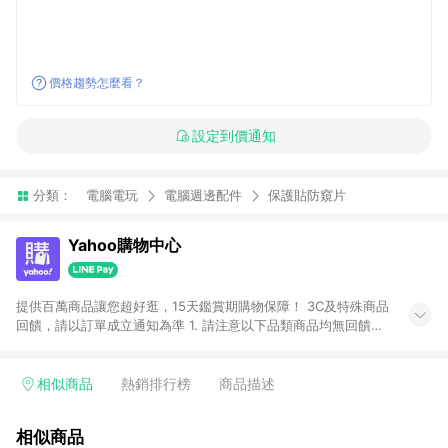
價格趨勢怎麼看？
設定到價通知
分類：
電腦電玩
電腦週邊配件
保護貼防窺片
Yahoo購物中心
提供百萬商品讓您超好逛，15天鑑賞期購物保障！ 3C及特殊商品
回饋，請以訂單成立通知為準 1. 請注意以下品類商品均無回饋：
-Apple相關商品/手機/票券/儲值金/虛擬點數 -黃金 (金幣 / 金條
/ 金元寶 /立體黃金 / 黃金擺飾 /黃金條塊) [2023/2/10起適用] -
電玩/遊戲/相機/單眼/鏡頭/拍立得 [2024/6/1起適用] -內接硬
相似商品
熱銷排行榜
商品描述
碟、外接硬碟、主機板/顯示卡[2026/5/18起適用] 2. 以下訂單將
不符合導購資格，亦不得使用點數紅包： - 點擊Yahoo奇摩APP
相似商品
的購回饋活動享Yahoo超贈點回饋者 - 購物中心商店之商品：商