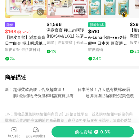
$1,596
$29
降價
限時加碼
滿意寶寶 極上の呵護
【蝦
$168
$510
(降$261)
(NB/S/M/L/XL) 箱購
意寶
【蝦皮直營】滿意寶寶
ฅ-Luna小舖-◕ᴥ◕ฅ特
(黏貼型尿布/紙尿褲/日
貼型
嬌聯｜滿意寶寶｜蘇菲｜
蝦皮
日本白金 極上呵護紙尿
價中 日本製 幫寶適 最
本白金)│嬌聯官方旗艦
日本
來復易-蝦皮官方旗艦店
褲 黏貼型/輕巧褲 極上
新包裝 黏貼 褲型 尿布
蝦皮直營_最快當日到
蝦皮購物
1%
2
店
尿布 輕巧褲 單包購 滿
紙尿褲 拉拉褲 增量 3
2%
2.4%
意寶寶極上呵護
包裝
商品描述
新！超彈柔軟高腰，合身超防漏！ 日本開發！含天然有機棉表層
肌呵護植物成份溫和呵護寶寶肌膚 超彈腿圍防漏側邊完美包覆
LINE 購物是匯集購物情報與商品資訊的整合性平台，並依購物情報中的趨勢與
風格做合作網路商家的延伸商品推薦，商品資料更新會有時間差，請務必點擊
商品至各合作網路商家，確認現售價與購物條件，一切資訊以合作廠商網頁為
前往賣場
0.3%
準。
加入筆記
設定到價通知