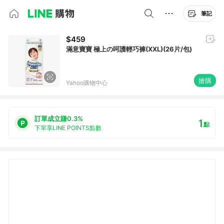
筆記
$459
滿意寶寶 極上の呵護輕巧褲(XXL)(26片/包)
搶購
Yahoo購物中心
訂單成立賺0.3%
1
點
下單享LINE POINTS點數