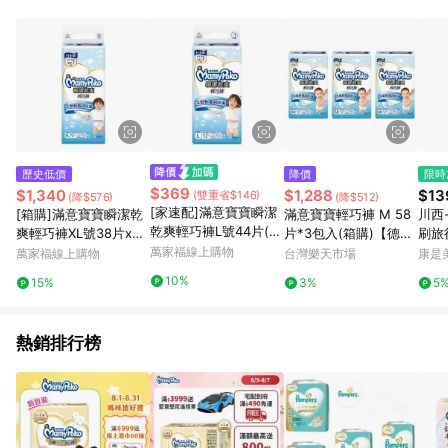
品賣場中有標示「商店」及顯示商店名稱者(指定活動店家除外)
3. 訂單回饋金額將扣除運費/購物金/超贈點/福利金/紅利折抵/折
價券等虛擬貨幣折抵 4. 大宗採購或批發轉賣不具回饋資格： 如
有相關事證認定您為大宗採購、批發轉賣而非最終消費使用者，
相關認定以Yahoo購物中心之認定為準
歷史低價
降價
限時
$369
$1,340
$1,288
$13
(雙重省$146)
(降$576)
(降$512)
[家速配]滿意寶寶瞬潔
[箱購]滿意寶寶瞬潔乾
滿意寶寶輕巧褲 M 58
川西
乾爽輕巧褲L號44片(新
爽輕巧褲XL號38片x4
片*3包入(箱購)【德芳
刷旅行
舊包裝,以實際出貨為
袋(新舊包裝,以實際出
萬家福線上購物
保健藥妝】
才）
萬家福線上購物
台灣樂天市場
康是美
主)
貨為主)
10%
15%
3%
5
熱銷排行榜