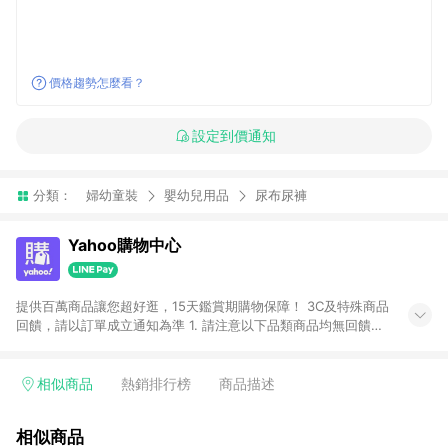
價格趨勢怎麼看？
設定到價通知
分類：
婦幼童裝
嬰幼兒用品
尿布尿褲
Yahoo購物中心
提供百萬商品讓您超好逛，15天鑑賞期購物保障！ 3C及特殊商品
回饋，請以訂單成立通知為準 1. 請注意以下品類商品均無回饋：
-Apple相關商品/手機/票券/儲值金/虛擬點數 -黃金 (金幣 / 金條
/ 金元寶 /立體黃金 / 黃金擺飾 /黃金條塊) [2023/2/10起適用] -
電玩/遊戲/相機/單眼/鏡頭/拍立得 [2024/6/1起適用] -內接硬
相似商品
熱銷排行榜
商品描述
碟、外接硬碟、主機板/顯示卡[2026/5/18起適用] 2. 以下訂單將
不符合導購資格，亦不得使用點數紅包： - 點擊Yahoo奇摩APP
相似商品
的購回饋活動享Yahoo超贈點回饋者 - 購物中心商店之商品：商