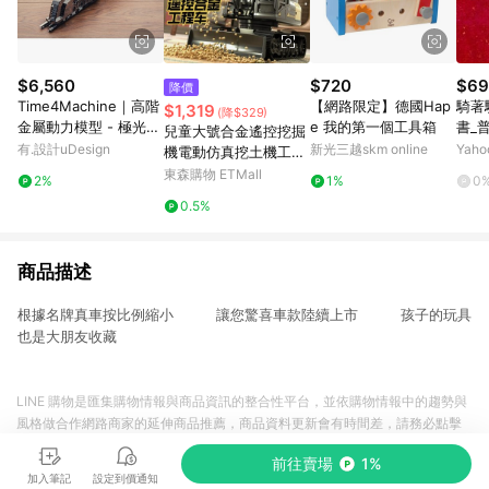
$6,560
$720
$69
降價
Time4Machine｜高階
【網路限定】德國Hap
騎著
$1,319
(降$329)
金屬動力模型 - 極光蒸
e 我的第一個工具箱
書_普
兒童大號合金遙控挖掘
氣火車 Dazzling Stea
有.設計uDesign
新光三越skm online
Yah
機電動仿真挖土機工程
mliner
車玩具男孩挖機推土機
東森購物 ETMall
2%
1%
0
0.5%
商品描述
根據名牌真車按比例縮小 讓您驚喜車款陸續上市 孩子的玩具
也是大朋友收藏
LINE 購物是匯集購物情報與商品資訊的整合性平台，並依購物情報中的趨勢與
風格做合作網路商家的延伸商品推薦，商品資料更新會有時間差，請務必點擊
商品至各合作網路商家，確認現售價與購物條件，一切資訊以合作廠商網頁為
前往賣場
1%
準。
加入筆記
設定到價通知