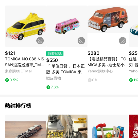
品賣場中有標示「商店」及顯示商店名稱者(指定活動店家除外)
3. 訂單回饋金額將扣除運費/購物金/超贈點/福利金/紅利折抵/折
價券等虛擬貨幣折抵 4. 大宗採購或批發轉賣不具回饋資格： 如
有相關事證認定您為大宗採購、批發轉賣而非最終消費使用者，
相關認定以Yahoo購物中心之認定為準
$121
$280
$25
限時加碼
TOMICA NO.088 NIS
【震撼精品百貨】 TO
任選 
$550
SAN道路巡邏車_TM08
MICA多美~迪士尼小汽
刃-
『 單位日貨 』日本正
8A3 多美小汽車
車動物方程式 小狐狸車
007
東森購物 ETMall
Yahoo購物中心
Yah
版 多美 TOMICA 東京
(箱型車)#85646
汽車
DISNEY 迪士尼 樂園
蝦皮購物
0.5%
0%
1
限定 米妮 RESORT CR
7.6%
UISER
熱銷排行榜