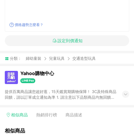
價格趨勢怎麼看？
設定到價通知
分類：
婦幼童裝
兒童玩具
交通造型玩具
Yahoo購物中心
提供百萬商品讓您超好逛，15天鑑賞期購物保障！ 3C及特殊商品
回饋，請以訂單成立通知為準 1. 請注意以下品類商品均無回饋：
-Apple相關商品/手機/票券/儲值金/虛擬點數 -黃金 (金幣 / 金條
/ 金元寶 /立體黃金 / 黃金擺飾 /黃金條塊) [2023/2/10起適用] -
電玩/遊戲/相機/單眼/鏡頭/拍立得 [2024/6/1起適用] -內接硬
相似商品
熱銷排行榜
商品描述
碟、外接硬碟、主機板/顯示卡[2026/5/18起適用] 2. 以下訂單將
不符合導購資格，亦不得使用點數紅包： - 點擊Yahoo奇摩APP
相似商品
的購回饋活動享Yahoo超贈點回饋者 - 購物中心商店之商品：商