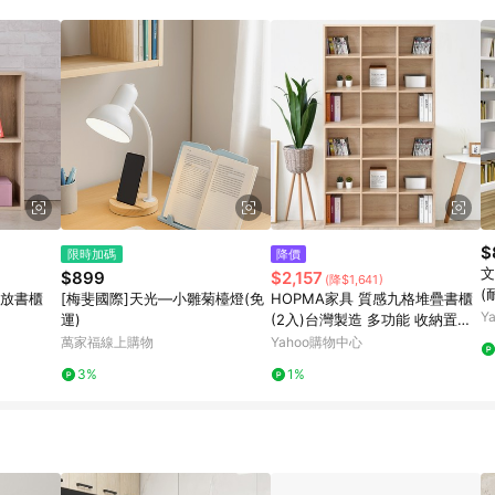
$
限時加碼
降價
文
$899
$2,157
(降$1,641)
(
開放書櫃
[梅斐國際]天光—小雛菊檯燈(免
HOPMA家具 質感九格堆疊書櫃
m
Y
運)
(2入)台灣製造 多功能 收納置物
櫃 儲藏玄關櫃 展示空櫃-寬90 X
萬家福線上購物
Yahoo購物中心
深24 X 高85cm(單個)
3%
1%