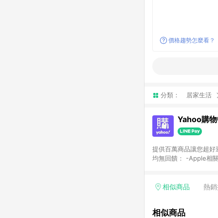
價格趨勢怎麼看？
分類：
居家生活
Yahoo購
提供百萬商品讓您超好逛，15
均無回饋： -Apple相
塊) [2023/2/10起適用] -電玩/遊戲/相機/單眼/鏡頭/拍立得 [2024/6/1起適用] -內接硬碟、外接硬碟、主機板/顯示卡
[2026/5/18起適用
Yahoo超贈點回饋者
相似商品
熱銷
單回饋金額將扣除運費/
格： 如有相關事證認
相似商品