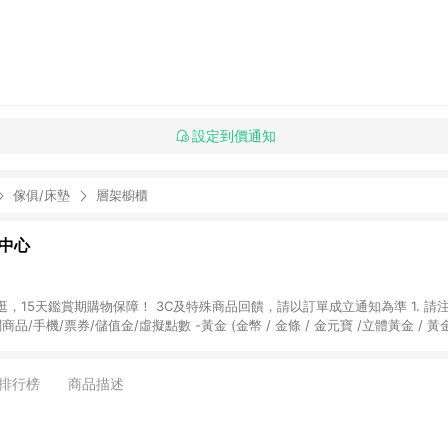
設定到價通知
傢俱/床墊
層架櫥櫃
物中心
天鑑賞期購物保障！ 3C及特殊商品回饋，請以訂單成立通知為準 1. 請注意以下品類商品
關商品/手機/票券/儲值金/虛擬點數 -黃金 (金幣 / 金條 / 金元寶 /立體黃金 / 
] 2. 以下訂單將不符合導購資格，亦不得使用點數紅包： - 點擊Yahoo奇摩APP
 - 購物中心商店之商品：商品賣場中有標示「商店」及顯示商店名稱者(指定活動店家
排行榜
商品描述
購物金/超贈點/福利金/紅利折抵/折價券等虛擬貨幣折抵 4. 大宗採購或批發
定您為大宗採購、批發轉賣而非最終消費使用者，相關認定以Yahoo購物中心之