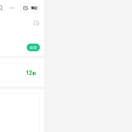
筆記
搶購
12
點