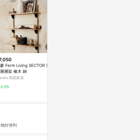
7,050
降價
降價
麥 Ferm Living SECTOR 寬版
$1,812
$2,737
(降$2,654)
(降$4
層層架 橡木 銅
【客尊屋】粗管/小資型 35X60X
客尊屋-粗管小資
arais 瑪黑家居
210Hcm 白騎士六層架
Hcm 銀衛士
特力屋
東森購物 ETMa
0.5%
0%
0.5%
物好便利