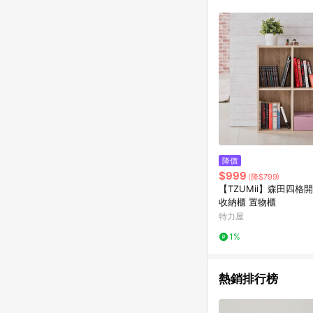
降價
$999
(降$799)
【TZUMii】森田四格
收納櫃 置物櫃
特力屋
1%
熱銷排行榜