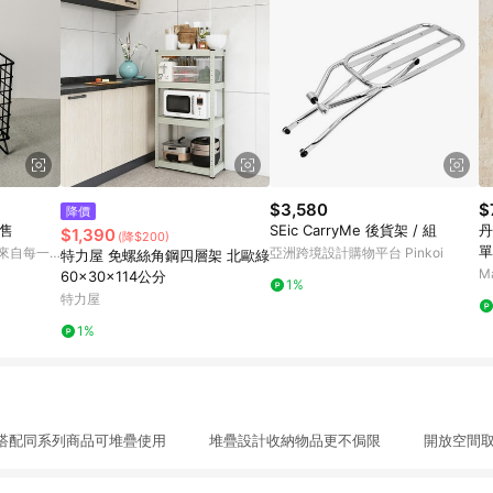
$3,580
$
降價
售
SEic CarryMe 後貨架 / 組
丹
$1,390
(降$200)
單
 來自每一
亞洲跨境設計購物平台 Pinkoi
特力屋 免螺絲角鋼四層架 北歐綠
M
60x30x114公分
1%
特力屋
1%
配同系列商品可堆疊使用 堆疊設計收納物品更不侷限 開放空間取