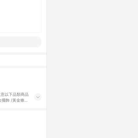
黃金擺飾 /黃金條
的購回饋活動享
除外) 3. 訂
轉賣不具回饋資
認定為準