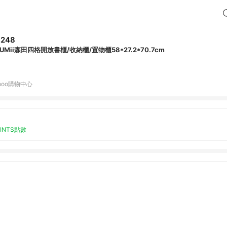
,248
ZUMii森田四格開放書櫃/收納櫃/置物櫃58*27.2*70.7cm
hoo購物中心
OINTS點數