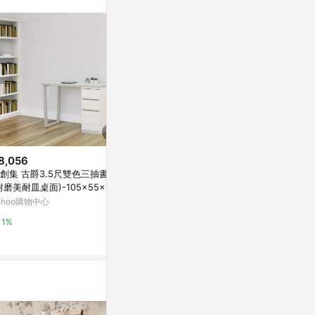
8,056
$16,453
降價
創集 古爵3.5尺雙色三抽書桌
Birdie南亞塑鋼-2.7尺開放式6格
$330
(降$58)
耐磨美耐皿桌面)-105x55x76c
右下單門書櫃/六格一門收納櫃/
【TZUMii
免組
展示櫃/置物櫃(白橡色)-80.2x3
ahoo購物中心
Yahoo購物中心
書櫃/置物櫃/
2.5x200cm
東森購物 ETMa
1%
1%
0.5%