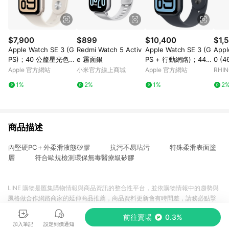
$7,900
$899
$10,400
$1,
Apple Watch SE 3 (G
Redmi Watch 5 Activ
Apple Watch SE 3 (G
Appl
PS)；40 公釐星光色鋁
e 霧面銀
PS + 行動網路)；44
0 (4
金屬錶殼；星光色運動
公釐午夜色鋁金屬錶
h 
Apple 官方網站
小米官方線上商城
Apple 官方網站
RHI
型錶帶 - M/L
殼；午夜色運動型錶帶
1%
2%
1%
2
- S/M
商品描述
內堅硬PC＋外柔滑液態矽膠 抗污不易玷污 特殊柔滑表面塗
層 符合歐規檢測環保無毒醫療級矽膠
LINE 購物是匯集購物情報與商品資訊的整合性平台，並依購物情報中的趨勢與
風格做合作網路商家的延伸商品推薦，商品資料更新會有時間差，請務必點擊
商品至各合作網路商家，確認現售價與購物條件，一切資訊以合作廠商網頁為
前往賣場
0.3%
準。
加入筆記
設定到價通知