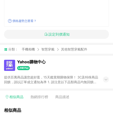
價格趨勢怎麼看？
設定到價通知
分類：
手機相機
智慧穿戴
其他智慧穿戴配件
Yahoo購物中心
提供百萬商品讓您超好逛，15天鑑賞期購物保障！ 3C及特殊商品
回饋，請以訂單成立通知為準 1. 請注意以下品類商品均無回饋：
-Apple相關商品/手機/票券/儲值金/虛擬點數 -黃金 (金幣 / 金條
/ 金元寶 /立體黃金 / 黃金擺飾 /黃金條塊) [2023/2/10起適用] -
電玩/遊戲/相機/單眼/鏡頭/拍立得 [2024/6/1起適用] -內接硬
相似商品
熱銷排行榜
商品描述
碟、外接硬碟、主機板/顯示卡[2026/5/18起適用] 2. 以下訂單將
不符合導購資格，亦不得使用點數紅包： - 點擊Yahoo奇摩APP
相似商品
的購回饋活動享Yahoo超贈點回饋者 - 購物中心商店之商品：商