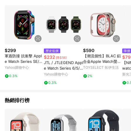
品賣場中有標示「商店」及顯示商店名稱者(指定活動店家除外)
3. 訂單回饋金額將扣除運費/購物金/超贈點/福利金/紅利折抵/折
價券等虛擬貨幣折抵 4. 大宗採購或批發轉賣不具回饋資格： 如
有相關事證認定您為大宗採購、批發轉賣而非最終消費使用者，
相關認定以Yahoo購物中心之認定為準
$299
$590
歷史低價
降價
軍盾防撞 抗衝擊 Appl
【潮流個性】BLAC 鋁
$232
$79
(降$56)
e Watch Series SE/6/
合金Apple Watch螢幕
JTL / JTLEGEND Appl
【NI
5/4 (40mm) 鋁合金雙
保護框
Yahoo購物中心
TOYSELECT 拓伊生活
e Watch Series 6/5/
wa
料邊框保護殼(極光彩)
4/SE (44mm) ShockRi
帶
Yahoo購物中心
新光三
0.3%
2%
m 防摔保護殼
0.3%
0.
熱銷排行榜