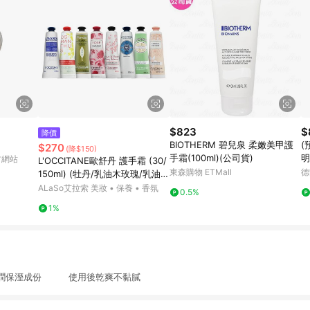
$823
$
降價
BIOTHERM 碧兒泉 柔嫩美甲護
(
$270
(降$150)
手霜(100ml)(公司貨)
明
官方網站
L'OCCITANE歐舒丹 護手霜 (30/
東森購物 ETMall
德
150ml) (牡丹/乳油木玫瑰/乳油
木/玫瑰花園/櫻花/自然秘境乳油
ALaSo艾拉索 美妝 • 保養 • 香氛
0.5%
木/乳油木密集修護/乳油木萊姆/
1%
杏仁)
潤保溼成份 使用後乾爽不黏膩