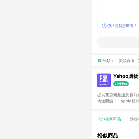
價格趨勢怎麼看？
分類：
美妝保養
Yahoo購
提供百萬商品讓您超好逛，15
均無回饋： -Apple相
塊) [2023/2/10起適用] -電玩/遊戲/相機/單眼/鏡頭/拍立得 [2024/6/1起適用] -內接硬碟、外接硬碟、主機板/顯示卡
[2026/5/18起適用
Yahoo超贈點回饋者
相似商品
熱銷
單回饋金額將扣除運費/
格： 如有相關事證認
相似商品