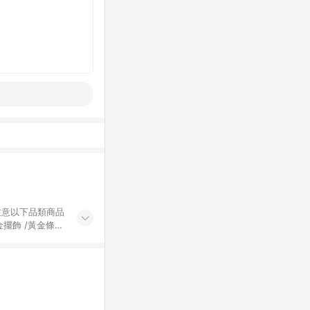
黃金擺飾 /黃金條
的購回饋活動享
除外) 3. 訂
轉賣不具回饋資
認定為準