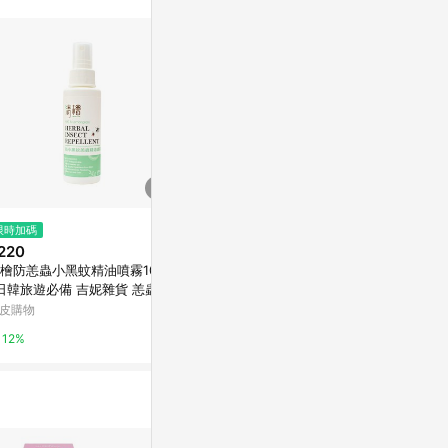
$99
$370
限時加碼
[家速配]【寵物用品】毛毛噠清
VirusBom
220
香除臭噴霧劑
劑100ml
檜防恙蟲小黑蚊精油噴霧100m
萬家福線上購物
躍獅藥局
 日韓旅遊必備 吉妮雜貨 恙蟲噴
 恙蟲 小黑蚊
皮購物
1%
2%
12%