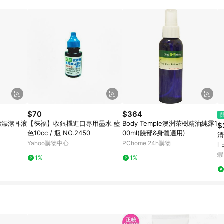
$70
$364
er 漂漂潔耳液
【徠福】收銀機進口專用墨水 藍
Body Temple澳洲茶樹精油純露1
$
色10cc / 瓶 NO.2450
00ml(臉部&身體適用)
清
Yahoo購物中心
PChome 24h購物
l
霧
蝦
1%
1%