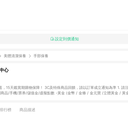
設定到價通知
美體清潔保養
手部保養
物中心
天鑑賞期購物保障！ 3C及特殊商品回饋，請以訂單成立通知為準 1. 請注意以下品類商品
關商品/手機/票券/儲值金/虛擬點數 -黃金 (金幣 / 金條 / 金元寶 /立體黃金 / 
] 2. 以下訂單將不符合導購資格，亦不得使用點數紅包： - 點擊Yahoo奇摩APP
 - 購物中心商店之商品：商品賣場中有標示「商店」及顯示商店名稱者(指定活動店家
排行榜
商品描述
購物金/超贈點/福利金/紅利折抵/折價券等虛擬貨幣折抵 4. 大宗採購或批發
定您為大宗採購、批發轉賣而非最終消費使用者，相關認定以Yahoo購物中心之