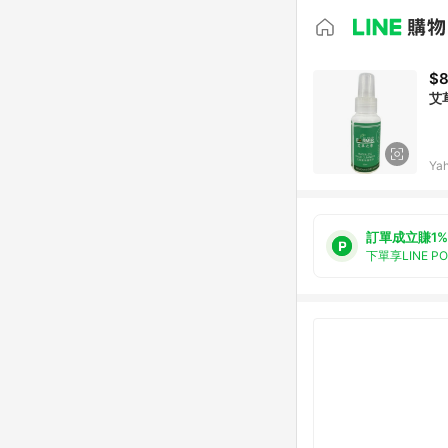
$
艾
Ya
訂單成立賺1%
下單享LINE P