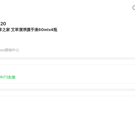
820
草之家 艾草潔淨護手液60mlx4瓶
hoo購物中心
OINTS點數