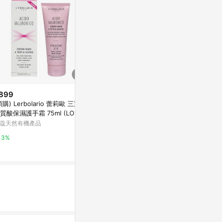
899
$980
降價
預購) Lerbolario 蕾莉歐 三重透
童話迷你護手霜禮盒
$254
(降$146
質酸保濕護手霜 75ml (LO165)
SABON TW
L'OCCITAN
蔻天然有機產品
ml) 款式可選
2%
小三美日官網
3%
5%