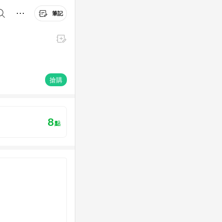
筆記
搶購
8
點