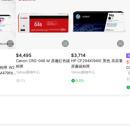
$4,495
$3,714
Canon CRG-046 M 原廠紅色碳
HP CF294X(94X) 黑色 高容量
$
粉匣
原廠碳粉匣
碳粉匣 W2
C
Yahoo購物中心
Yahoo購物中心
M479fd
《
/M454dn
高
台
0%
0.3%