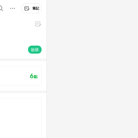
筆記
搶購
6
點