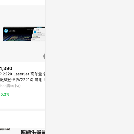
4,390
$4,390
降價
P 222X LaserJet 高印量 青色
HP 222X La
$4,340
(降$20)
廠碳粉匣(W2221X) 適用 Lase
原廠碳粉匣(W2
HP 原廠 W2311A (215A) 藍色2
Jet Pro 3203 / 3288 / MFP 3
rJet Pro 320
ahoo購物中心
Yahoo購物中
支 碳粉匣 適用彩色雷射M183f
03 / MFP 3388
303 / MFP 3
w、M155nw
東森購物 ETMall
0.3%
0.3%
0.5%