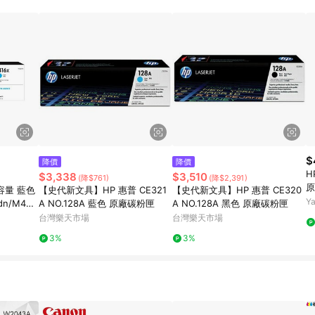
$
降價
降價
H
$3,338
$3,510
(降$761)
(降$2,391)
原
高容量 藍色
【史代新文具】HP 惠普 CE321
【史代新文具】HP 惠普 CE320
r
Y
n/M454
A NO.128A 藍色 原廠碳粉匣
A NO.128A 黑色 原廠碳粉匣
3
n/M479f
台灣樂天市場
台灣樂天市場
3%
3%