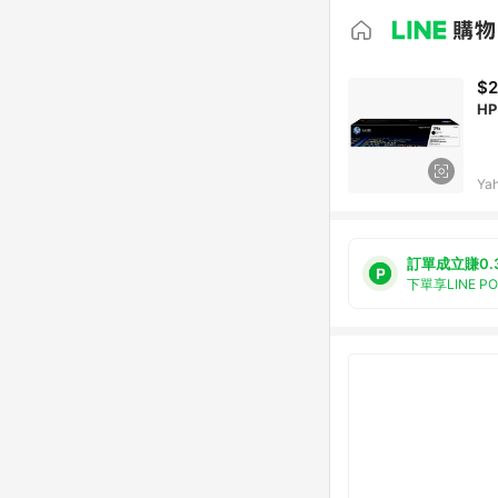
$2
HP
Ya
訂單成立賺0.
下單享LINE P