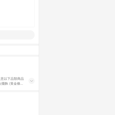
黃金擺飾 /黃金條
的購回饋活動享
除外) 3. 訂
轉賣不具回饋資
認定為準