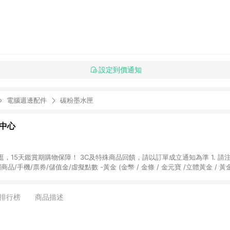
設定到價通知
電腦週邊配件
碳粉墨水匣
物中心
天鑑賞期購物保障！ 3C及特殊商品回饋，請以訂單成立通知為準 1. 請注意以下品類商品
關商品/手機/票券/儲值金/虛擬點數 -黃金 (金幣 / 金條 / 金元寶 /立體黃金 / 
] 2. 以下訂單將不符合導購資格，亦不得使用點數紅包： - 點擊Yahoo奇摩APP
 - 購物中心商店之商品：商品賣場中有標示「商店」及顯示商店名稱者(指定活動店家
排行榜
商品描述
購物金/超贈點/福利金/紅利折抵/折價券等虛擬貨幣折抵 4. 大宗採購或批發
定您為大宗採購、批發轉賣而非最終消費使用者，相關認定以Yahoo購物中心之