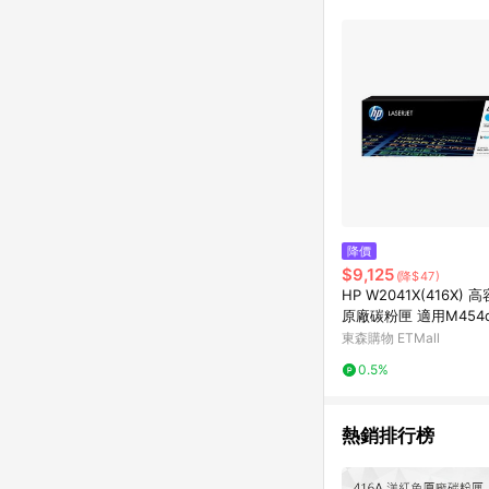
降價
$9,125
(降$47)
HP W2041X(416X) 
原廠碳粉匣 適用M454d
dw/M479dw/M479fd
東森購物 ETMall
dw/M479fnw
0.5%
熱銷排行榜