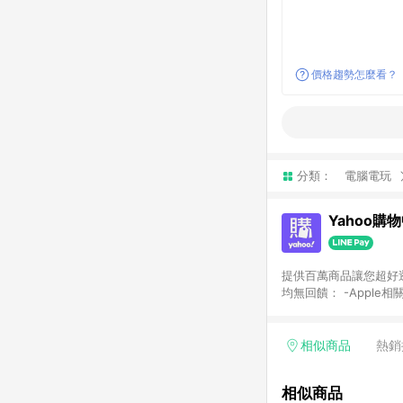
價格趨勢怎麼看？
分類：
電腦電玩
Yahoo購
提供百萬商品讓您超好逛，15
均無回饋： -Apple相
塊) [2023/2/10起適用] -電玩/遊戲/相機/單眼/鏡頭/拍立得 [2024/6/1起適用] -內接硬碟、外接硬碟、主機板/顯示卡
[2026/5/18起適用
Yahoo超贈點回饋者
相似商品
熱銷
單回饋金額將扣除運費/
格： 如有相關事證認
相似商品