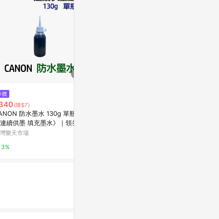
$1,320
$550
降價
BROTHER TN-1000 黑色原廠碳
EPSON 原
340
(降$7)
粉匣
193150 （WF
ANON 防水墨水 130g 單瓶
司貨
Yahoo購物中心
EPSON-蝦皮
連續供墨 填充墨水》｜領券最
折$220
灣樂天市場
0%
1%
3%