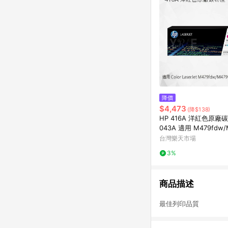
降價
$4,473
(降$138)
HP 416A 洋紅色原廠
043A 適用 M479fdw/
n/M479fnw/M454dw
台灣樂天市場
3%
商品描述
最佳列印品質