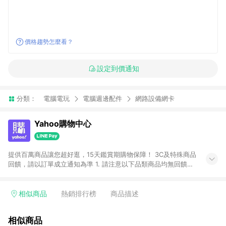
價格趨勢怎麼看？
設定到價通知
分類：
電腦電玩
電腦週邊配件
網路設備網卡
Yahoo購物中心
提供百萬商品讓您超好逛，15天鑑賞期購物保障！ 3C及特殊商品
回饋，請以訂單成立通知為準 1. 請注意以下品類商品均無回饋：
-Apple相關商品/手機/票券/儲值金/虛擬點數 -黃金 (金幣 / 金條
/ 金元寶 /立體黃金 / 黃金擺飾 /黃金條塊) [2023/2/10起適用] -
電玩/遊戲/相機/單眼/鏡頭/拍立得 [2024/6/1起適用] -內接硬
相似商品
熱銷排行榜
商品描述
碟、外接硬碟、主機板/顯示卡[2026/5/18起適用] 2. 以下訂單將
不符合導購資格，亦不得使用點數紅包： - 點擊Yahoo奇摩APP
相似商品
的購回饋活動享Yahoo超贈點回饋者 - 購物中心商店之商品：商