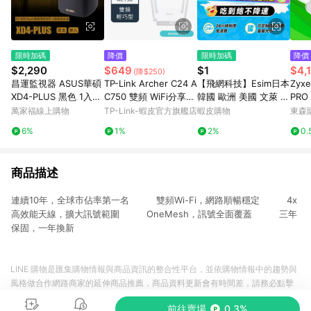
限時加碼
降價
限時加碼
降價
$2,290
$649
$1
$4,
(降$250)
昌運監視器 ASUS華碩
TP-Link Archer C24 A
【飛網科技】Esim日本
Zyx
XD4-PLUS 黑色 1入
C750 雙頻 WiFi分享器
韓國 歐洲 美國 文萊 中
PRO
(單入)一入 AX1800 M
無線網路 路由器 精緻
國 香港 澳門 泰國 孟加
2.5G
萬家福線上購物
TP-Link-蝦皮官方旗艦店
蝦皮購物
東森購
esh 雙頻網狀WiFi 6 無
嬌小 (新品/福利品)
拉 網卡 客製化、續
PoE
6%
1%
2%
0.
線路由器
費、充值、延期
a雲
商品描述
連續10年，全球市佔率第一名 雙頻Wi-Fi，網路順暢穩定 4x
高效能天線，擴大訊號範圍 OneMesh，訊號全面覆蓋 三年
保固，一年換新
LINE 購物是匯集購物情報與商品資訊的整合性平台，並依購物情報中的趨勢與
風格做合作網路商家的延伸商品推薦，商品資料更新會有時間差，請務必點擊
商品至各合作網路商家，確認現售價與購物條件，一切資訊以合作廠商網頁為
前往賣場
0.3%
準。