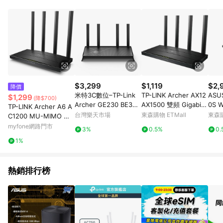
品賣場中有標示「商店」及顯示商店名稱者(指定活動店家除外)
3. 訂單回饋金額將扣除運費/購物金/超贈點/福利金/紅利折抵/折
價券等虛擬貨幣折抵 4. 大宗採購或批發轉賣不具回饋資格： 如
有相關事證認定您為大宗採購、批發轉賣而非最終消費使用者，
相關認定以Yahoo購物中心之認定為準
$3,299
$1,119
$2,
降價
米特3C數位–TP-Link
TP-LINK Archer AX12
ASU
$1,299
(降$700)
Archer GE230 BE360
AX1500 雙頻 Gigabit
0
TP-LINK Archer A6 A
0 wifi分享器 wifi7 雙
Wi-Fi 6 無線路由器
台灣樂天市場
東森購物 ETMall
東森購
C1200 MU-MIMO 雙
頻 2.5G連接埠 MLO
頻 Gigabit 無線路由器
myfone網路門市
3%
0.5%
0.
1%
熱銷排行榜