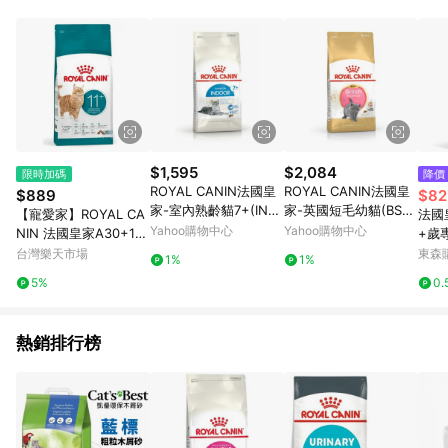
品賣場中有標示「商店」及顯示商店名稱者(指定活動店家除外)
3. 訂單回饋金額將扣除運費/購物金/超贈點/福利金/紅利折抵/折
價券等虛擬貨幣折抵 4. 大宗採購或批發轉賣不具回饋資格： 如
有相關事證認定您為大宗採購、批發轉賣而非最終消費使用者，
相關認定以Yahoo購物中心之認定為準
$1,595
$2,084
限時加碼
降價
ROYAL CANIN法國皇
ROYAL CANIN法國皇
$889
$82
家-室內熟齡貓7+(IN+
家-英國短毛幼貓(BSK3
【寵愛家】ROYAL CA
法國
7) 3.5kg
8) 2kg x 2入組
Yahoo購物中心
Yahoo購物中心
NIN 法國皇家A30+11
+歲專
絕育老貓 S30+11 2公
KG
台灣樂天市場
東森購
1%
1%
斤
5%
0.
熱銷排行榜