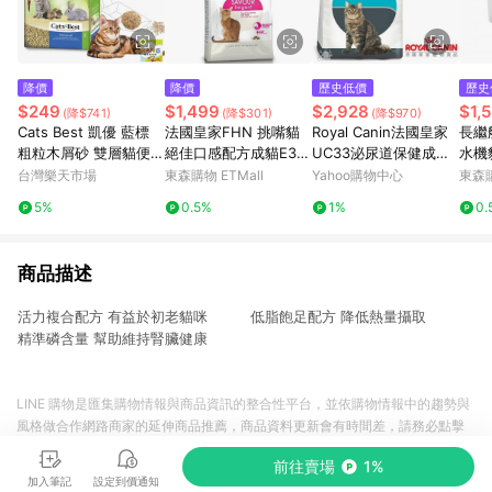
降價
降價
歷史低價
歷史
$249
$1,499
$2,928
$1,
(降$741)
(降$301)
(降$970)
Cats Best 凱優 藍標
法國皇家FHN 挑嘴貓
Royal Canin法國皇家
長繼
粗粒木屑砂 雙層貓便盆
絕佳口感配方成貓E35
UC33泌尿道保健成貓
水機
小動物單層便盆 貓砂
4KG
飼料 4kg 2包組
環過
台灣樂天市場
東森購物 ETMall
Yahoo購物中心
東森購
公司貨『🐶🐱Ayumi』
5%
0.5%
1%
0.
【 寵物用品 狂殺 ★ 滿
額現抵$480 】請注意
部分出貨時間較長
商品描述
活力複合配方 有益於初老貓咪 低脂飽足配方 降低熱量攝取
精準磷含量 幫助維持腎臟健康
LINE 購物是匯集購物情報與商品資訊的整合性平台，並依購物情報中的趨勢與
風格做合作網路商家的延伸商品推薦，商品資料更新會有時間差，請務必點擊
商品至各合作網路商家，確認現售價與購物條件，一切資訊以合作廠商網頁為
前往賣場
1%
準。
加入筆記
設定到價通知