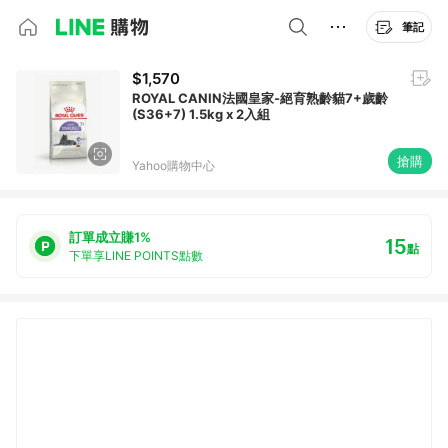
筆記
$1,570
ROYAL CANIN法國皇家-絕育熟齡貓7+歲齡
(S36+7) 1.5kg x 2入組
搶購
Yahoo購物中心
訂單成立賺1%
15
點
下單享LINE POINTS點數