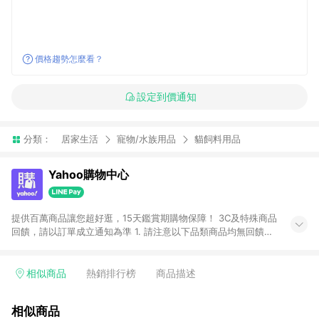
價格趨勢怎麼看？
設定到價通知
分類：
居家生活
寵物/水族用品
貓飼料用品
Yahoo購物中心
提供百萬商品讓您超好逛，15天鑑賞期購物保障！ 3C及特殊商品
回饋，請以訂單成立通知為準 1. 請注意以下品類商品均無回饋：
-Apple相關商品/手機/票券/儲值金/虛擬點數 -黃金 (金幣 / 金條
/ 金元寶 /立體黃金 / 黃金擺飾 /黃金條塊) [2023/2/10起適用] -
電玩/遊戲/相機/單眼/鏡頭/拍立得 [2024/6/1起適用] -內接硬
相似商品
熱銷排行榜
商品描述
碟、外接硬碟、主機板/顯示卡[2026/5/18起適用] 2. 以下訂單將
不符合導購資格，亦不得使用點數紅包： - 點擊Yahoo奇摩APP
相似商品
的購回饋活動享Yahoo超贈點回饋者 - 購物中心商店之商品：商