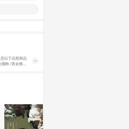
黃金擺飾 /黃金條
的購回饋活動享
除外) 3. 訂
轉賣不具回饋資
認定為準