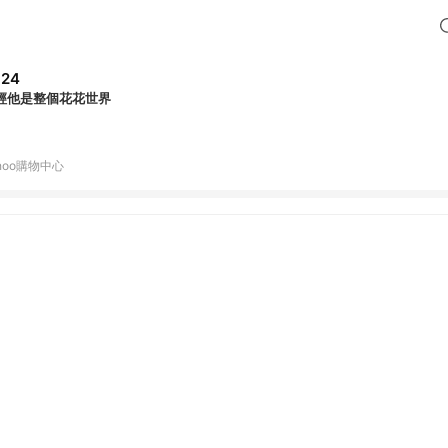
324
經他是整個花花世界
hoo購物中心