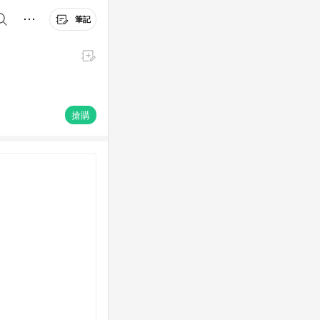
筆記
搶購