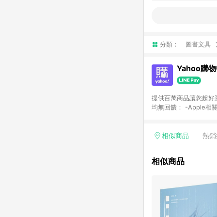
分類：
圖書文具
Yahoo購
提供百萬商品讓您超好逛，15
均無回饋： -Apple相
塊) [2023/2/10起適用] -電玩/遊戲/相機/單眼/鏡頭/拍立得 [2024/6/1起適用] -內接硬碟、外接硬碟、主機板/顯示卡
[2026/5/18起適用
Yahoo超贈點回饋者
相似商品
熱銷
單回饋金額將扣除運費/
格： 如有相關事證認
相似商品