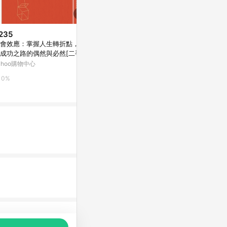
235
$139
$561
會效應：掌握人生轉折點，察
重新看見自己[二手書_普通]
勸你趁早喜歡我
成功之路的偶然與必然[二手書
書】
Yahoo購物中心
良好]
ahoo購物中心
Yahoo購物中
0%
0%
0%
品推薦，商品資料更新會有