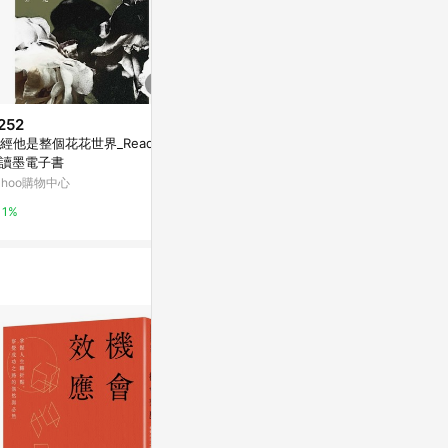
252
$379
$324
經他是整個花花世界_Readmo
我是個無名小卒：艾蜜莉．狄金
曾經他是整個
 讀墨電子書
生詩選1（華文世界最佳詮釋本．
Yahoo購物中
修訂新版）
ahoo購物中心
Yahoo購物中心
0%
1%
0%