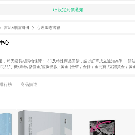
設定到價通知
書籍/雜誌期刊
心理勵志書籍
物中心
天鑑賞期購物保障！ 3C及特殊商品回饋，請以訂單成立通知為準 1. 請注意以下品類商品
關商品/手機/票券/儲值金/虛擬點數 -黃金 (金幣 / 金條 / 金元寶 /立體黃金 / 
] 2. 以下訂單將不符合導購資格，亦不得使用點數紅包： - 點擊Yahoo奇摩APP
 - 購物中心商店之商品：商品賣場中有標示「商店」及顯示商店名稱者(指定活動店家
排行榜
商品描述
購物金/超贈點/福利金/紅利折抵/折價券等虛擬貨幣折抵 4. 大宗採購或批發
定您為大宗採購、批發轉賣而非最終消費使用者，相關認定以Yahoo購物中心之