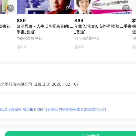
$86
$69
$
讀書花
鮮活思維－人生以享受為目的[二
年收入增加10倍的學習法[二手書
機
手書_普通]
_普通]
覺
_
Yahoo購物中心
Yahoo購物中心
Y
0%
0%
鏡文學股份有限公司 出版日期: 2020／02／07
動
LINE購物護照
LINE POINTS點數紅包
賺點教學
常見問題
聯絡我們
物情報與商品資訊的整合性平台，並依購物情報中的趨勢與風格做合作網路商家的延伸商