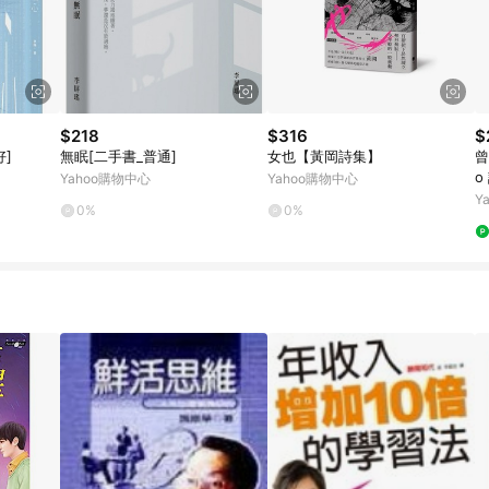
$218
$316
$
]
無眠[二手書_普通]
女也【黃岡詩集】
曾
o
Yahoo購物中心
Yahoo購物中心
Y
0%
0%