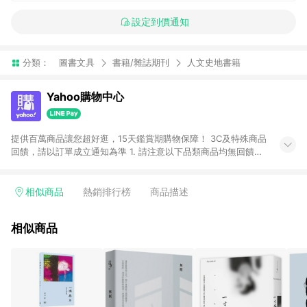
設定到價通知
分類：
圖書文具
書籍/雜誌期刊
人文史地書籍
Yahoo購物中心
提供百萬商品讓您超好逛，15天鑑賞期購物保障！ 3C及特殊商品
回饋，請以訂單成立通知為準 1. 請注意以下品類商品均無回饋：
-Apple相關商品/手機/票券/儲值金/虛擬點數 -黃金 (金幣 / 金條
/ 金元寶 /立體黃金 / 黃金擺飾 /黃金條塊) [2023/2/10起適用] -
電玩/遊戲/相機/單眼/鏡頭/拍立得 [2024/6/1起適用] -內接硬
相似商品
熱銷排行榜
商品描述
碟、外接硬碟、主機板/顯示卡[2026/5/18起適用] 2. 以下訂單將
不符合導購資格，亦不得使用點數紅包： - 點擊Yahoo奇摩APP
相似商品
的購回饋活動享Yahoo超贈點回饋者 - 購物中心商店之商品：商
品賣場中有標示「商店」及顯示商店名稱者(指定活動店家除外)
3. 訂單回饋金額將扣除運費/購物金/超贈點/福利金/紅利折抵/折
價券等虛擬貨幣折抵 4. 大宗採購或批發轉賣不具回饋資格： 如
有相關事證認定您為大宗採購、批發轉賣而非最終消費使用者，
相關認定以Yahoo購物中心之認定為準