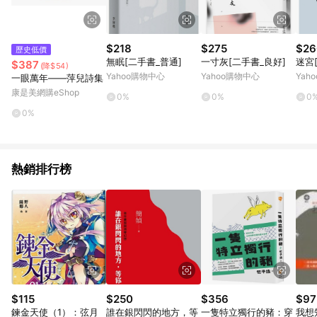
$218
$275
$26
歷史低價
無眠[二手書_普通]
一寸灰[二手書_良好]
迷宮
$387
(降$54)
Yahoo購物中心
Yahoo購物中心
Yah
一眼萬年——萍兒詩集
康是美網購eShop
0%
0%
0
0%
熱銷排行榜
$115
$250
$356
$97
鍊金天使（1）：弦月
誰在銀閃閃的地方，等
一隻特立獨行的豬：穿
我想