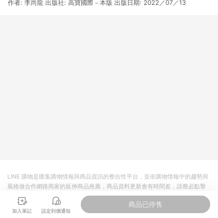
作者: 李尚龍 出版社: 高寶國際－本版 出版日期: 2022／07／13
3. 訂單回饋金額將扣除運費/購物金/超贈點/福利金/紅利折抵/折
價券等虛擬貨幣折抵 4. 大宗採購或批發轉賣不具回饋資格： 如
有相關事證認定您為大宗採購、批發轉賣而非最終消費使用者，
相關認定以Yahoo購物中心之認定為準
LINE 購物是匯集購物情報與商品資訊的整合性平台，並依購物情報中的趨勢與
風格做合作網路商家的延伸商品推薦，商品資料更新會有時間差，請務必點擊
商品至各合作網路商家，確認現售價與購物條件，一切資訊以合作廠商網頁為
商品已停售
準。
加入筆記
設定到價通知