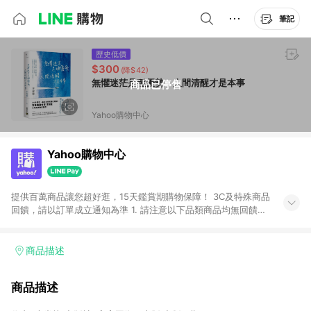
筆記
歷史低價
$300
(降$42)
無懼迷茫是種優勢，人間清醒才是本事
商品已停售
Yahoo購物中心
Yahoo購物中心
提供百萬商品讓您超好逛，15天鑑賞期購物保障！ 3C及特殊商品
回饋，請以訂單成立通知為準 1. 請注意以下品類商品均無回饋：
-Apple相關商品/手機/票券/儲值金/虛擬點數 -黃金 (金幣 / 金條
/ 金元寶 /立體黃金 / 黃金擺飾 /黃金條塊) [2023/2/10起適用] -
電玩/遊戲/相機/單眼/鏡頭/拍立得 [2024/6/1起適用] -內接硬
商品描述
碟、外接硬碟、主機板/顯示卡[2026/5/18起適用] 2. 以下訂單將
不符合導購資格，亦不得使用點數紅包： - 點擊Yahoo奇摩APP
商品描述
的購回饋活動享Yahoo超贈點回饋者 - 購物中心商店之商品：商
品賣場中有標示「商店」及顯示商店名稱者(指定活動店家除外)