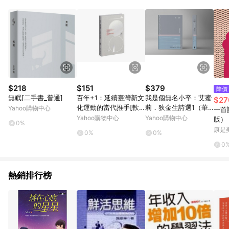
品賣場中有標示「商店」及顯示商店名稱者(指定活動店家除外)
3. 訂單回饋金額將扣除運費/購物金/超贈點/福利金/紅利折抵/折
價券等虛擬貨幣折抵 4. 大宗採購或批發轉賣不具回饋資格： 如
有相關事證認定您為大宗採購、批發轉賣而非最終消費使用者，
相關認定以Yahoo購物中心之認定為準
$218
$151
$379
降價
無眠[二手書_普通]
百年+1：延續臺灣新文
我是個無名小卒：艾蜜
$27
化運動的當代推手[軟
莉．狄金生詩選1（華
Yahoo購物中心
一首
精裝][二手書_良好]
文世界最佳詮釋本．修
Yahoo購物中心
Yahoo購物中心
版）
0%
訂新版）
康是美
0%
0%
0
熱銷排行榜