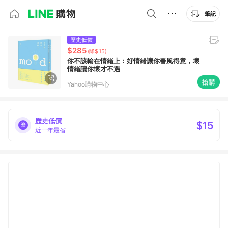
筆記
歷史低價
$285
(降$15)
你不該輸在情緒上：好情緒讓你春風得意，壞
情緒讓你懷才不遇
搶購
Yahoo購物中心
歷史低價
$15
近一年最省