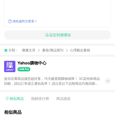
價格趨勢怎麼看？
設定到價通知
分類：
圖書文具
書籍/雜誌期刊
心理勵志書籍
Yahoo購物中心
提供百萬商品讓您超好逛，15天鑑賞期購物保障！ 3C及特殊商品
回饋，請以訂單成立通知為準 1. 請注意以下品類商品均無回饋：
-Apple相關商品/手機/票券/儲值金/虛擬點數 -黃金 (金幣 / 金條
/ 金元寶 /立體黃金 / 黃金擺飾 /黃金條塊) [2023/2/10起適用] -
電玩/遊戲/相機/單眼/鏡頭/拍立得 [2024/6/1起適用] -內接硬
相似商品
熱銷排行榜
商品描述
碟、外接硬碟、主機板/顯示卡[2026/5/18起適用] 2. 以下訂單將
不符合導購資格，亦不得使用點數紅包： - 點擊Yahoo奇摩APP
相似商品
的購回饋活動享Yahoo超贈點回饋者 - 購物中心商店之商品：商