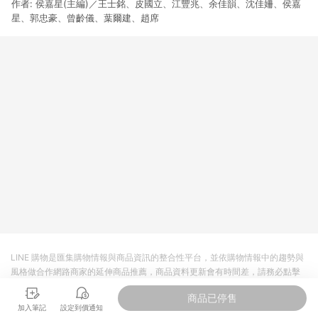
作者: 侯嘉星(主編)／王士銘、皮國立、江豐兆、余佳韻、沈佳姍、侯嘉
3. 訂單回饋金額將扣除運費/購物金/超贈點/福利金/紅利折抵/折
價券等虛擬貨幣折抵 4. 大宗採購或批發轉賣不具回饋資格： 如
星、郭忠豪、曾齡儀、葉爾建、趙席
有相關事證認定您為大宗採購、批發轉賣而非最終消費使用者，
相關認定以Yahoo購物中心之認定為準
LINE 購物是匯集購物情報與商品資訊的整合性平台，並依購物情報中的趨勢與
風格做合作網路商家的延伸商品推薦，商品資料更新會有時間差，請務必點擊
商品至各合作網路商家，確認現售價與購物條件，一切資訊以合作廠商網頁為
商品已停售
準。
加入筆記
設定到價通知