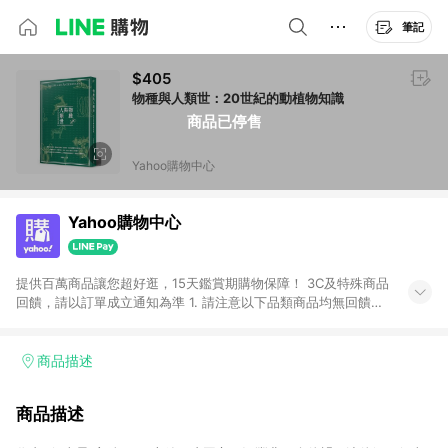
筆記
$405
物種與人類世：20世紀的動植物知識
商品已停售
Yahoo購物中心
Yahoo購物中心
提供百萬商品讓您超好逛，15天鑑賞期購物保障！ 3C及特殊商品
回饋，請以訂單成立通知為準 1. 請注意以下品類商品均無回饋：
-Apple相關商品/手機/票券/儲值金/虛擬點數 -黃金 (金幣 / 金條
/ 金元寶 /立體黃金 / 黃金擺飾 /黃金條塊) [2023/2/10起適用] -
電玩/遊戲/相機/單眼/鏡頭/拍立得 [2024/6/1起適用] -內接硬
商品描述
碟、外接硬碟、主機板/顯示卡[2026/5/18起適用] 2. 以下訂單將
不符合導購資格，亦不得使用點數紅包： - 點擊Yahoo奇摩APP
商品描述
的購回饋活動享Yahoo超贈點回饋者 - 購物中心商店之商品：商
品賣場中有標示「商店」及顯示商店名稱者(指定活動店家除外)