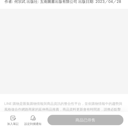
作者: 何宗武 出版社: 五南圖書出版有限公司 出版日期: 2023／04／28
3. 訂單回饋金額將扣除運費/購物金/超贈點/福利金/紅利折抵/折
價券等虛擬貨幣折抵 4. 大宗採購或批發轉賣不具回饋資格： 如
有相關事證認定您為大宗採購、批發轉賣而非最終消費使用者，
相關認定以Yahoo購物中心之認定為準
LINE 購物是匯集購物情報與商品資訊的整合性平台，並依購物情報中的趨勢與
風格做合作網路商家的延伸商品推薦，商品資料更新會有時間差，請務必點擊
商品至各合作網路商家，確認現售價與購物條件，一切資訊以合作廠商網頁為
商品已停售
準。
加入筆記
設定到價通知