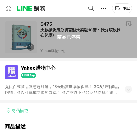
筆記
$475
大數據決策分析盲點大突破10講：我分類故我
在(2版)
商品已停售
Yahoo購物中心
Yahoo購物中心
提供百萬商品讓您超好逛，15天鑑賞期購物保障！ 3C及特殊商品
回饋，請以訂單成立通知為準 1. 請注意以下品類商品均無回饋：
-Apple相關商品/手機/票券/儲值金/虛擬點數 -黃金 (金幣 / 金條
/ 金元寶 /立體黃金 / 黃金擺飾 /黃金條塊) [2023/2/10起適用] -
電玩/遊戲/相機/單眼/鏡頭/拍立得 [2024/6/1起適用] -內接硬
商品描述
碟、外接硬碟、主機板/顯示卡[2026/5/18起適用] 2. 以下訂單將
不符合導購資格，亦不得使用點數紅包： - 點擊Yahoo奇摩APP
商品描述
的購回饋活動享Yahoo超贈點回饋者 - 購物中心商店之商品：商
品賣場中有標示「商店」及顯示商店名稱者(指定活動店家除外)