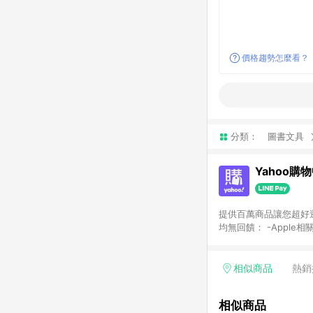
價格趨勢怎麼看？
分類：
圖書文具
Yahoo購
提供百萬商品讓您超好逛，15
均無回饋： -Apple相
塊) [2023/2/10起適用] -電玩/遊戲/相機/單眼/鏡頭/拍立得 [2024/6/1起適用] -內接硬碟、外接硬碟、主機板/顯示卡
[2026/5/18起適用
Yahoo超贈點回饋者
相似商品
熱銷
單回饋金額將扣除運費/
格： 如有相關事證認
相似商品