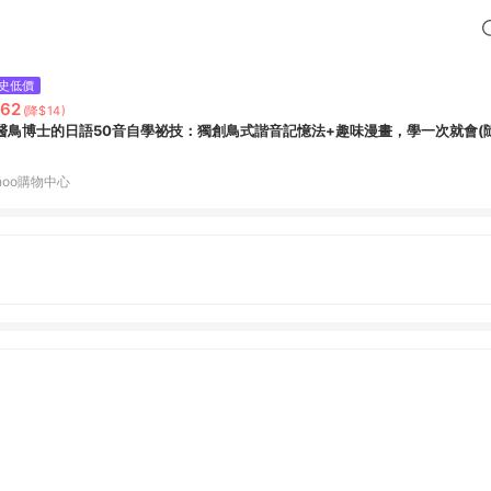
史低價
62
(降$14)
醫鳥博士的日語50音自學祕技：獨創鳥式諧音記憶法+趣味漫畫，學一次就會(
hoo購物中心