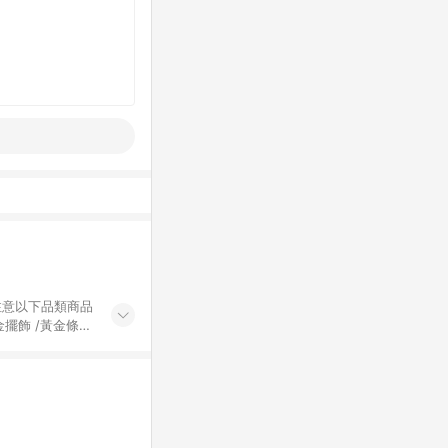
黃金擺飾 /黃金條
的購回饋活動享
除外) 3. 訂
轉賣不具回饋資
認定為準