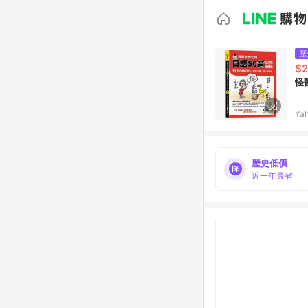
歷
$2
怪
Ya
歷史低價
近一年最省