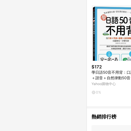
$172
學日語50音不用背：
＋諧音＋自然律動50
名一次學到好
Yahoo購物中心
0%
熱銷排行榜