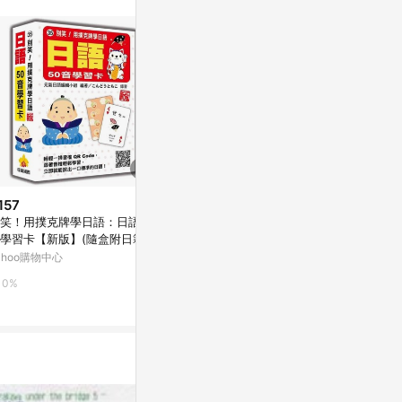
157
限時加碼
限時加碼
笑！用撲克牌學日語：日語50
$269
$328
學習卡【新版】(隨盒附日籍名
世界最強日語50音記憶口訣【虛
日語50音完
親錄標準日語發音音
ahoo購物中心
擬點讀筆版】(附50音隨身單字卡
版）
+50音發音與口形影片+「Youto
蝦皮購物
蝦皮購物
0%
r App」內含VRP虛擬點讀筆)(二
1%
0%
版)