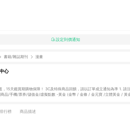
設定到價通知
書籍/雜誌期刊
漫畫
物中心
天鑑賞期購物保障！ 3C及特殊商品回饋，請以訂單成立通知為準 1. 請注意以下品類商品
關商品/手機/票券/儲值金/虛擬點數 -黃金 (金幣 / 金條 / 金元寶 /立體黃金 / 
] 2. 以下訂單將不符合導購資格，亦不得使用點數紅包： - 點擊Yahoo奇摩APP
 - 購物中心商店之商品：商品賣場中有標示「商店」及顯示商店名稱者(指定活動店家
排行榜
商品描述
購物金/超贈點/福利金/紅利折抵/折價券等虛擬貨幣折抵 4. 大宗採購或批發
定您為大宗採購、批發轉賣而非最終消費使用者，相關認定以Yahoo購物中心之