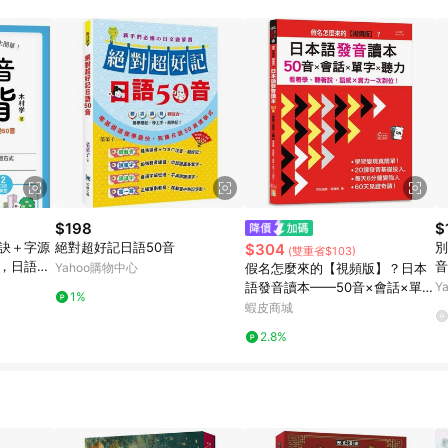
$198
$
口訣＋字源
絕對超好記日語50音
別
$304
(雙重省$103)
音，日語假
音
Yahoo購物中心
假名怎麼來的【視頻版】？日本
師
語發音讀本——50音×會話×單字
Y
1%
×聽力—— 看著學、聽著說，語
蝦皮商城
感×實力一次到位！(16K+視頻版
2.8%
+QR碼線上音檔）/【出優閱讀書
倉】