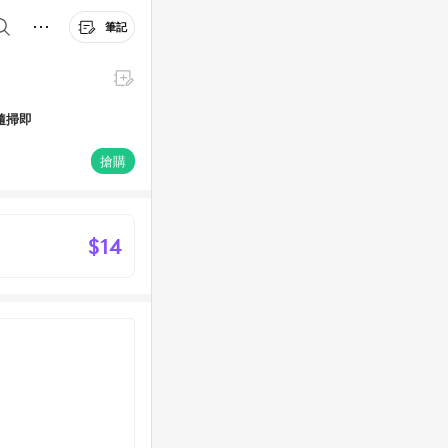
筆記
隨掃即
搶購
$14