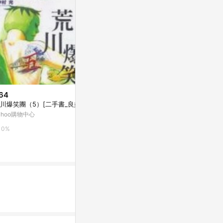
64
$279
歷史低價
川爆笑團（5）[二手書_良好]
詭屋
$255
(降$15)
ahoo購物中心
Yahoo購物中
漂流教室(05)
康是美網購eShop
0%
0%
0%