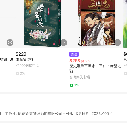
$229
$
降價
篇 (6)_
燈花笑(六)
荒
$258
(降$19)
Yahoo購物中心
Y
歷史漫畫三國志（三）：赤壁之
戰
0%
台灣樂天市場
3%
士) 出版社: 凱信企業管理顧問有限公司－外版 出版日期: 2023／05／