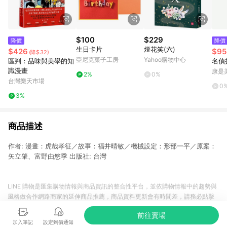
$100
$229
降價
降價
生日卡片
燈花笑(六)
$426
$95
(降$32)
亞尼克菓子工房
Yahoo購物中心
區判：品味與美學的知
名偵
識漫畫
康是美
2%
0%
台灣樂天市場
0
3%
商品描述
作者: 漫畫：虎哉孝征／故事：福井晴敏／機械設定：形部一平／原案：
矢立肇、富野由悠季 出版社: 台灣
LINE 購物是匯集購物情報與商品資訊的整合性平台，並依購物情報中的趨勢與
風格做合作網路商家的延伸商品推薦，商品資料更新會有時間差，請務必點擊
商品至各合作網路商家，確認現售價與購物條件，一切資訊以合作廠商網頁為
前往賣場
準。
加入筆記
設定到價通知