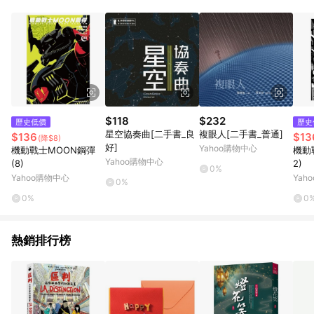
品賣場中有標示「商店」及顯示商店名稱者(指定活動店家除外)
3. 訂單回饋金額將扣除運費/購物金/超贈點/福利金/紅利折抵/折
價券等虛擬貨幣折抵 4. 大宗採購或批發轉賣不具回饋資格： 如
有相關事證認定您為大宗採購、批發轉賣而非最終消費使用者，
相關認定以Yahoo購物中心之認定為準
$118
$232
歷史低價
歷史
星空協奏曲[二手書_良
複眼人[二手書_普通]
$136
$13
(降$8)
好]
Yahoo購物中心
機動戰士MOON鋼彈
機動
Yahoo購物中心
(8)
2)
0%
Yahoo購物中心
Yah
0%
0%
0
熱銷排行榜