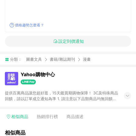
價格趨勢怎麼看？
設定到價通知
分類：
圖書文具
書籍/雜誌期刊
漫畫
Yahoo購物中心
提供百萬商品讓您超好逛，15天鑑賞期購物保障！ 3C及特殊商品
回饋，請以訂單成立通知為準 1. 請注意以下品類商品均無回饋：
-Apple相關商品/手機/票券/儲值金/虛擬點數 -黃金 (金幣 / 金條
/ 金元寶 /立體黃金 / 黃金擺飾 /黃金條塊) [2023/2/10起適用] -
電玩/遊戲/相機/單眼/鏡頭/拍立得 [2024/6/1起適用] -內接硬
相似商品
熱銷排行榜
商品描述
碟、外接硬碟、主機板/顯示卡[2026/5/18起適用] 2. 以下訂單將
不符合導購資格，亦不得使用點數紅包： - 點擊Yahoo奇摩APP
相似商品
的購回饋活動享Yahoo超贈點回饋者 - 購物中心商店之商品：商