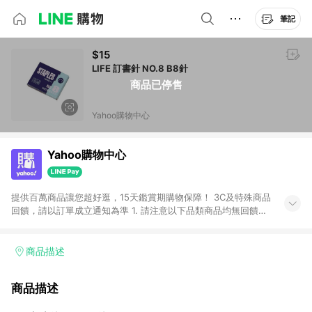
筆記
$15
LIFE 訂書針 NO.8 B8針
商品已停售
Yahoo購物中心
Yahoo購物中心
提供百萬商品讓您超好逛，15天鑑賞期購物保障！ 3C及特殊商品
回饋，請以訂單成立通知為準 1. 請注意以下品類商品均無回饋：
-Apple相關商品/手機/票券/儲值金/虛擬點數 -黃金 (金幣 / 金條
/ 金元寶 /立體黃金 / 黃金擺飾 /黃金條塊) [2023/2/10起適用] -
電玩/遊戲/相機/單眼/鏡頭/拍立得 [2024/6/1起適用] -內接硬
商品描述
碟、外接硬碟、主機板/顯示卡[2026/5/18起適用] 2. 以下訂單將
不符合導購資格，亦不得使用點數紅包： - 點擊Yahoo奇摩APP
商品描述
的購回饋活動享Yahoo超贈點回饋者 - 購物中心商店之商品：商
品賣場中有標示「商店」及顯示商店名稱者(指定活動店家除外)