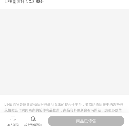
LIFE 訂書針 NO.8 B8針
3. 訂單回饋金額將扣除運費/購物金/超贈點/福利金/紅利折抵/折
價券等虛擬貨幣折抵 4. 大宗採購或批發轉賣不具回饋資格： 如
有相關事證認定您為大宗採購、批發轉賣而非最終消費使用者，
相關認定以Yahoo購物中心之認定為準
LINE 購物是匯集購物情報與商品資訊的整合性平台，並依購物情報中的趨勢與
風格做合作網路商家的延伸商品推薦，商品資料更新會有時間差，請務必點擊
商品至各合作網路商家，確認現售價與購物條件，一切資訊以合作廠商網頁為
商品已停售
準。
加入筆記
設定到價通知