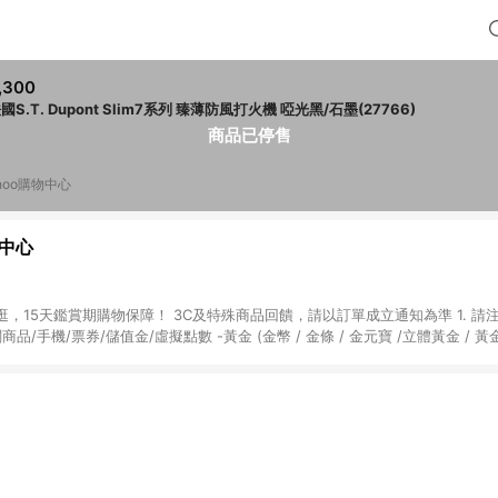
,300
國S.T. Dupont Slim7系列 臻薄防風打火機 啞光黑/石墨(27766)
商品已停售
hoo購物中心
物中心
天鑑賞期購物保障！ 3C及特殊商品回饋，請以訂單成立通知為準 1. 請注意以下品類商品
關商品/手機/票券/儲值金/虛擬點數 -黃金 (金幣 / 金條 / 金元寶 /立體黃金 / 
] 2. 以下訂單將不符合導購資格，亦不得使用點數紅包： - 點擊Yahoo奇摩APP
 - 購物中心商店之商品：商品賣場中有標示「商店」及顯示商店名稱者(指定活動店家
購物金/超贈點/福利金/紅利折抵/折價券等虛擬貨幣折抵 4. 大宗採購或批發
定您為大宗採購、批發轉賣而非最終消費使用者，相關認定以Yahoo購物中心之