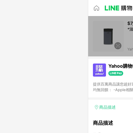
$7
*法
Ya
Yahoo購
提供百萬商品讓您超好逛，15
均無回饋： -Apple相
塊) [2023/2/10起適用] -電玩/遊戲/相機/單眼/鏡頭/拍立得 [2024/6/1起適用] -內接硬碟、外接硬碟、主機板/顯示卡
[2026/5/18起適用
Yahoo超贈點回饋者
商品描述
單回饋金額將扣除運費/
格： 如有相關事證認
商品描述