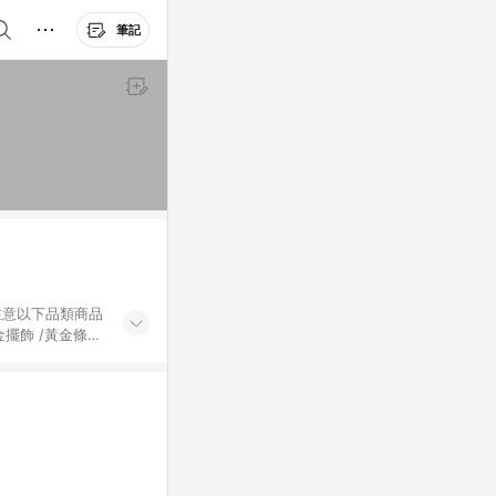
筆記
黃金擺飾 /黃金條
的購回饋活動享
除外) 3. 訂
轉賣不具回饋資
認定為準