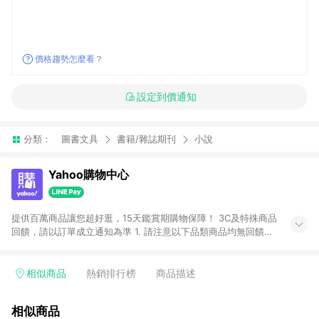
價格趨勢怎麼看？
設定到價通知
分類：
圖書文具
書籍/雜誌期刊
小說
Yahoo購物中心
提供百萬商品讓您超好逛，15天鑑賞期購物保障！ 3C及特殊商品
回饋，請以訂單成立通知為準 1. 請注意以下品類商品均無回饋：
-Apple相關商品/手機/票券/儲值金/虛擬點數 -黃金 (金幣 / 金條
/ 金元寶 /立體黃金 / 黃金擺飾 /黃金條塊) [2023/2/10起適用] -
電玩/遊戲/相機/單眼/鏡頭/拍立得 [2024/6/1起適用] -內接硬
相似商品
熱銷排行榜
商品描述
碟、外接硬碟、主機板/顯示卡[2026/5/18起適用] 2. 以下訂單將
不符合導購資格，亦不得使用點數紅包： - 點擊Yahoo奇摩APP
相似商品
的購回饋活動享Yahoo超贈點回饋者 - 購物中心商店之商品：商