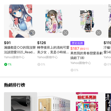
品賣場中有標示「商店」及顯示商店名稱者(指定活動店家除外)
3. 訂單回饋金額將扣除運費/購物金/超贈點/福利金/紅利折抵/折
價券等虛擬貨幣折抵 4. 大宗採購或批發轉賣不具回饋資格： 如
有相關事證認定您為大宗採購、批發轉賣而非最終消費使用者，
相關認定以Yahoo購物中心之認定為準
$91
$126
$11
歷史低價
滿腦都是○○的我沒辦
轉學後班上的清純可愛
汙穢
$187
(降$11)
法談戀愛(02)_Readmo
美少女，竟是小時候玩
愛(4
果然我的青春戀愛喜劇
o 讀墨電子書
在一起的哥兒們(4)
Yahoo購物中心
Yahoo購物中心
Yah
搞錯了(8)
Yahoo購物中心
1%
0%
0
0%
熱銷排行榜