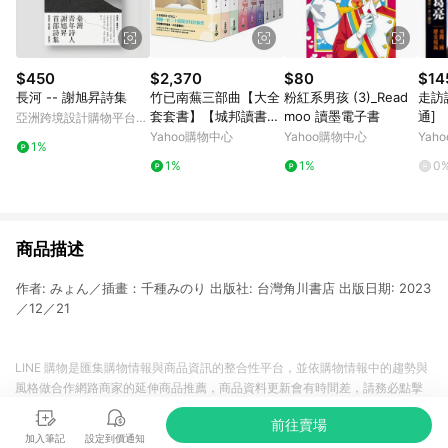
$450
$2,370
$80
$14
長河 -- 謝旭昇詩集
竹已南蕪三部曲【大全
粉紅系男孩 (3)_Read
走訪
套套書】【城邦讀書花
moo 讀墨電子書
通]
亞洲跨境設計購物平台
園】
Pinkoi
Yahoo購物中心
Yahoo購物中心
Yah
1%
1%
1%
0
商品描述
作者: みょん／插畫：千種みのり 出版社: 台灣角川書店 出版日期: 2023
／12／21
LINE 購物是匯集購物情報與商品資訊的整合性平台，並依購物情報中的趨勢與
風格做合作網路商家的延伸商品推薦，商品資料更新會有時間差，請務必點擊
商品至各合作網路商家，確認現售價與購物條件，一切資訊以合作廠商網頁為
前往賣場
準。
加入筆記
設定到價通知