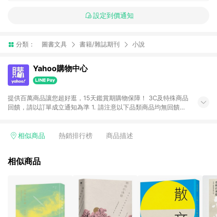
設定到價通知
分類：
圖書文具
書籍/雜誌期刊
小說
Yahoo購物中心
提供百萬商品讓您超好逛，15天鑑賞期購物保障！ 3C及特殊商品
回饋，請以訂單成立通知為準 1. 請注意以下品類商品均無回饋：
-Apple相關商品/手機/票券/儲值金/虛擬點數 -黃金 (金幣 / 金條
/ 金元寶 /立體黃金 / 黃金擺飾 /黃金條塊) [2023/2/10起適用] -
電玩/遊戲/相機/單眼/鏡頭/拍立得 [2024/6/1起適用] -內接硬
相似商品
熱銷排行榜
商品描述
碟、外接硬碟、主機板/顯示卡[2026/5/18起適用] 2. 以下訂單將
不符合導購資格，亦不得使用點數紅包： - 點擊Yahoo奇摩APP
相似商品
的購回饋活動享Yahoo超贈點回饋者 - 購物中心商店之商品：商
品賣場中有標示「商店」及顯示商店名稱者(指定活動店家除外)
3. 訂單回饋金額將扣除運費/購物金/超贈點/福利金/紅利折抵/折
價券等虛擬貨幣折抵 4. 大宗採購或批發轉賣不具回饋資格： 如
有相關事證認定您為大宗採購、批發轉賣而非最終消費使用者，
相關認定以Yahoo購物中心之認定為準