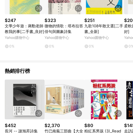
$247
$323
$251
$20
文學少年遊：蔣勳老師
微物的情歌：塔布拉答
九歌108年散文選[二手
柔軟
教我的事[二手書_良好]
俳句與圖象詩集
書_全新]
好]
Yahoo購物中心
Yahoo購物中心
Yahoo購物中心
Yah
0%
0%
0%
0
熱銷排行榜
$452
$2,370
$80
$14
長河 -- 謝旭昇詩集
竹已南蕪三部曲【大全
粉紅系男孩 (3)_Read
走訪