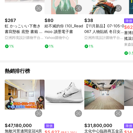
$267
$80
$38
降價
虹 かっこいい下敷き
給不滅的你 (10)_Read
【11月新品】07-105-0
$62
書寫墊板 底墊 書籤 手
moo 讀墨電子書
067 人物貼紙 冬日女
賽博
帳工具 筆記本內襯
孩
亞洲跨境設計購物平台
Yahoo購物中心
亞洲跨境設計購物平台
搖滾
Pinkoi
Pinkoi
短袖
東森購
1%
1%
1%
0.
熱銷排行榜
$47,180,000
$31,800,000
降價
降價
無敵河景邊間皇冠4房
文化中心臨路商五金店
$5,627
$14
(降$2,250)