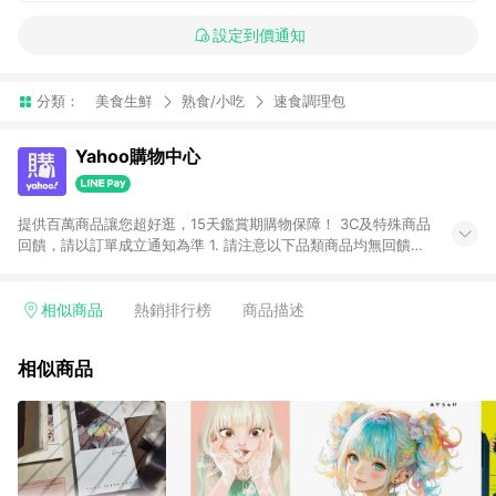
設定到價通知
分類：
美食生鮮
熟食/小吃
速食調理包
Yahoo購物中心
提供百萬商品讓您超好逛，15天鑑賞期購物保障！ 3C及特殊商品
回饋，請以訂單成立通知為準 1. 請注意以下品類商品均無回饋：
-Apple相關商品/手機/票券/儲值金/虛擬點數 -黃金 (金幣 / 金條
/ 金元寶 /立體黃金 / 黃金擺飾 /黃金條塊) [2023/2/10起適用] -
電玩/遊戲/相機/單眼/鏡頭/拍立得 [2024/6/1起適用] -內接硬
相似商品
熱銷排行榜
商品描述
碟、外接硬碟、主機板/顯示卡[2026/5/18起適用] 2. 以下訂單將
不符合導購資格，亦不得使用點數紅包： - 點擊Yahoo奇摩APP
相似商品
的購回饋活動享Yahoo超贈點回饋者 - 購物中心商店之商品：商
品賣場中有標示「商店」及顯示商店名稱者(指定活動店家除外)
3. 訂單回饋金額將扣除運費/購物金/超贈點/福利金/紅利折抵/折
價券等虛擬貨幣折抵 4. 大宗採購或批發轉賣不具回饋資格： 如
有相關事證認定您為大宗採購、批發轉賣而非最終消費使用者，
相關認定以Yahoo購物中心之認定為準