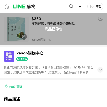
筆記
$360
禪的智慧：與聖嚴法師心靈對話
商品已停售
Yahoo購物中心
Yahoo購物中心
提供百萬商品讓您超好逛，15天鑑賞期購物保障！ 3C及特殊商品
回饋，請以訂單成立通知為準 1. 請注意以下品類商品均無回饋：
-Apple相關商品/手機/票券/儲值金/虛擬點數 -黃金 (金幣 / 金條
/ 金元寶 /立體黃金 / 黃金擺飾 /黃金條塊) [2023/2/10起適用] -
電玩/遊戲/相機/單眼/鏡頭/拍立得 [2024/6/1起適用] -內接硬
商品描述
碟、外接硬碟、主機板/顯示卡[2026/5/18起適用] 2. 以下訂單將
不符合導購資格，亦不得使用點數紅包： - 點擊Yahoo奇摩APP
商品描述
的購回饋活動享Yahoo超贈點回饋者 - 購物中心商店之商品：商
品賣場中有標示「商店」及顯示商店名稱者(指定活動店家除外)