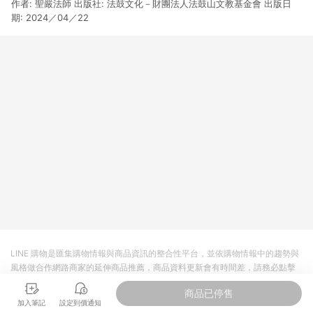
作者: 聖嚴法師 出版社: 法鼓文化－財團法人法鼓山文教基金會 出版日
3. 訂單回饋金額將扣除運費/購物金/超贈點/福利金/紅利折抵/折
價券等虛擬貨幣折抵 4. 大宗採購或批發轉賣不具回饋資格： 如
期: 2024／04／22
有相關事證認定您為大宗採購、批發轉賣而非最終消費使用者，
相關認定以Yahoo購物中心之認定為準
LINE 購物是匯集購物情報與商品資訊的整合性平台，並依購物情報中的趨勢與
風格做合作網路商家的延伸商品推薦，商品資料更新會有時間差，請務必點擊
商品至各合作網路商家，確認現售價與購物條件，一切資訊以合作廠商網頁為
商品已停售
準。
加入筆記
設定到價通知