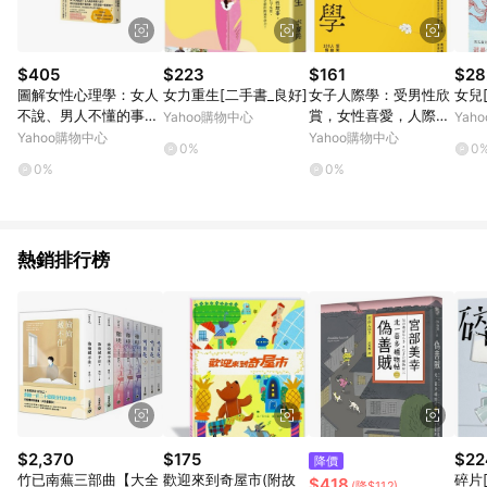
$405
$223
$161
$28
圖解女性心理學：女人
女力重生[二手書_良好]
女子人際學：受男性欣
女兒
不說、男人不懂的事，
賞，女性喜愛，人際關
Yahoo購物中心
Yah
心理學家教你從行為、
係瞬間提升的100個教
Yahoo購物中心
Yahoo購物中心
0%
0
習慣與性格讀懂女性的
戰守則【輕鬆相處[二
0%
0%
手書_良好]
熱銷排行榜
$2,370
$175
$22
降價
竹已南蕪三部曲【大全
歡迎來到奇屋市(附故
碎片
$418
(降$112)