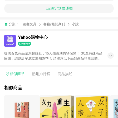
設定到價通知
分類：
圖書文具
書籍/雜誌期刊
小說
Yahoo購物中心
提供百萬商品讓您超好逛，15天鑑賞期購物保障！ 3C及特殊商品
回饋，請以訂單成立通知為準 1. 請注意以下品類商品均無回饋：
-Apple相關商品/手機/票券/儲值金/虛擬點數 -黃金 (金幣 / 金條
/ 金元寶 /立體黃金 / 黃金擺飾 /黃金條塊) [2023/2/10起適用] -
電玩/遊戲/相機/單眼/鏡頭/拍立得 [2024/6/1起適用] -內接硬
相似商品
熱銷排行榜
商品描述
碟、外接硬碟、主機板/顯示卡[2026/5/18起適用] 2. 以下訂單將
不符合導購資格，亦不得使用點數紅包： - 點擊Yahoo奇摩APP
相似商品
的購回饋活動享Yahoo超贈點回饋者 - 購物中心商店之商品：商
品賣場中有標示「商店」及顯示商店名稱者(指定活動店家除外)
3. 訂單回饋金額將扣除運費/購物金/超贈點/福利金/紅利折抵/折
價券等虛擬貨幣折抵 4. 大宗採購或批發轉賣不具回饋資格： 如
有相關事證認定您為大宗採購、批發轉賣而非最終消費使用者，
相關認定以Yahoo購物中心之認定為準