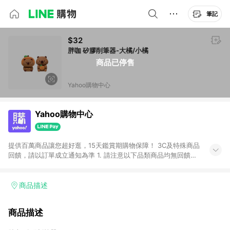
筆記
$32
胖咖 矽膠削筆器-大橘/小橘
商品已停售
Yahoo購物中心
Yahoo購物中心
提供百萬商品讓您超好逛，15天鑑賞期購物保障！ 3C及特殊商品
回饋，請以訂單成立通知為準 1. 請注意以下品類商品均無回饋：
-Apple相關商品/手機/票券/儲值金/虛擬點數 -黃金 (金幣 / 金條
/ 金元寶 /立體黃金 / 黃金擺飾 /黃金條塊) [2023/2/10起適用] -
電玩/遊戲/相機/單眼/鏡頭/拍立得 [2024/6/1起適用] -內接硬
商品描述
碟、外接硬碟、主機板/顯示卡[2026/5/18起適用] 2. 以下訂單將
不符合導購資格，亦不得使用點數紅包： - 點擊Yahoo奇摩APP
商品描述
的購回饋活動享Yahoo超贈點回饋者 - 購物中心商店之商品：商
品賣場中有標示「商店」及顯示商店名稱者(指定活動店家除外)