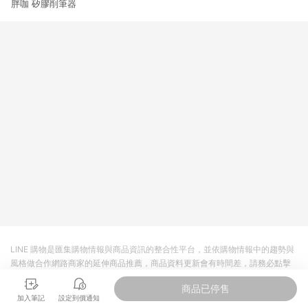
胖咖 矽膠削筆器
3. 訂單回饋金額將扣除運費/購物金/超贈點/福利金/紅利折抵/折
價券等虛擬貨幣折抵 4. 大宗採購或批發轉賣不具回饋資格： 如
有相關事證認定您為大宗採購、批發轉賣而非最終消費使用者，
相關認定以Yahoo購物中心之認定為準
LINE 購物是匯集購物情報與商品資訊的整合性平台，並依購物情報中的趨勢與
風格做合作網路商家的延伸商品推薦，商品資料更新會有時間差，請務必點擊
商品至各合作網路商家，確認現售價與購物條件，一切資訊以合作廠商網頁為
商品已停售
準。
加入筆記
設定到價通知