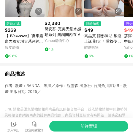
$2,380
限時加碼
限時加碼
歷史
黛安芬-完美天堂水感
$269
$49
$49
動系列 無鋼圈內衣 A-
【 𝑭𝒍𝒐𝒘𝒆𝒓𝒔𝒆𝒂】'夏季露
高品質 隱形胸貼 聚攏
莎露
D 柔白
Yahoo購物中心
肩內衣女增大系列純欲
上託 顯大 可重複使用
中低
聚攏掛脖內衣黑色性感
無痕胸貼 舒適透氣 夏
搭配內
蝦皮購物
蝦皮購物
Yah
1%
文胸罩厚杯套裝
季 裙子專用 胸墊 乳貼
9.6%
6%
1
不露點胸貼
商品描述
作者: 漫畫：RANDA、黑澤／原作：程雪森 出版社: 台灣角川書店B－漫
畫 出版日期: 2025／
LINE 購物是匯集購物情報與商品資訊的整合性平台，並依購物情報中的趨勢與
風格做合作網路商家的延伸商品推薦，商品資料更新會有時間差，請務必點擊
商品至各合作網路商家，確認現售價與購物條件，一切資訊以合作廠商網頁為
前往賣場
準。
加入筆記
設定到價通知