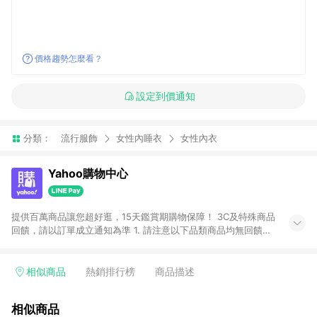
價格趨勢怎麼看？
設定到價通知
分類：
流行服飾
女性內睡衣
女性內衣
Yahoo購物中心
提供百萬商品讓您超好逛，15天鑑賞期購物保障！ 3C及特殊商品
回饋，請以訂單成立通知為準 1. 請注意以下品類商品均無回饋：
-Apple相關商品/手機/票券/儲值金/虛擬點數 -黃金 (金幣 / 金條
/ 金元寶 /立體黃金 / 黃金擺飾 /黃金條塊) [2023/2/10起適用] -
電玩/遊戲/相機/單眼/鏡頭/拍立得 [2024/6/1起適用] -內接硬
相似商品
熱銷排行榜
商品描述
碟、外接硬碟、主機板/顯示卡[2026/5/18起適用] 2. 以下訂單將
不符合導購資格，亦不得使用點數紅包： - 點擊Yahoo奇摩APP
相似商品
的購回饋活動享Yahoo超贈點回饋者 - 購物中心商店之商品：商