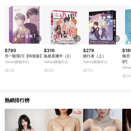
品賣場中有標示「商店」及顯示商店名稱者(指定活動店家除外)
3. 訂單回饋金額將扣除運費/購物金/超贈點/福利金/紅利折抵/折
價券等虛擬貨幣折抵 4. 大宗採購或批發轉賣不具回饋資格： 如
有相關事證認定您為大宗採購、批發轉賣而非最終消費使用者，
相關認定以Yahoo購物中心之認定為準
$790
$316
$279
$18
另一個我(1)【特裝版】
偽娘直播中（2）
旅行者（上）
殤否
好]
Yahoo購物中心
Yahoo購物中心
Yahoo購物中心
Yah
0%
0%
0%
0
熱銷排行榜