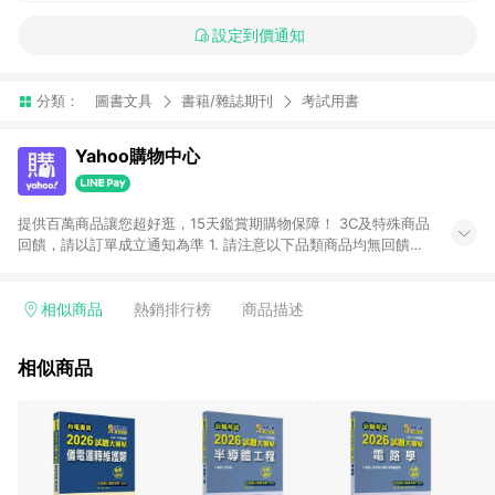
設定到價通知
分類：
圖書文具
書籍/雜誌期刊
考試用書
Yahoo購物中心
提供百萬商品讓您超好逛，15天鑑賞期購物保障！ 3C及特殊商品
回饋，請以訂單成立通知為準 1. 請注意以下品類商品均無回饋：
-Apple相關商品/手機/票券/儲值金/虛擬點數 -黃金 (金幣 / 金條
/ 金元寶 /立體黃金 / 黃金擺飾 /黃金條塊) [2023/2/10起適用] -
電玩/遊戲/相機/單眼/鏡頭/拍立得 [2024/6/1起適用] -內接硬
相似商品
熱銷排行榜
商品描述
碟、外接硬碟、主機板/顯示卡[2026/5/18起適用] 2. 以下訂單將
不符合導購資格，亦不得使用點數紅包： - 點擊Yahoo奇摩APP
相似商品
的購回饋活動享Yahoo超贈點回饋者 - 購物中心商店之商品：商
品賣場中有標示「商店」及顯示商店名稱者(指定活動店家除外)
3. 訂單回饋金額將扣除運費/購物金/超贈點/福利金/紅利折抵/折
價券等虛擬貨幣折抵 4. 大宗採購或批發轉賣不具回饋資格： 如
有相關事證認定您為大宗採購、批發轉賣而非最終消費使用者，
相關認定以Yahoo購物中心之認定為準