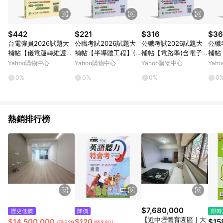
$442
$221
$316
$36
台電僱員2026試題大
公職考試2026試題大
公職考試2026試題大
公職
補帖【儀電運轉維護
補帖【半導體工程】(1
補帖【電路學(含電子
補帖
類】專業科目(106~114
01~114年試題)(申論題
學與電路學)】(106~11
械設
Yahoo購物中心
Yahoo購物中心
Yahoo購物中心
Yah
年試題)(含
型)
4年試題)
概要)
0%
0%
0%
0
熱銷排行榜
$7,680,000
歷史低價
降價
限時
【近中壢體育園區｜大
$14,500,000
$120
$15
(降$29,480,000)
(降$80)