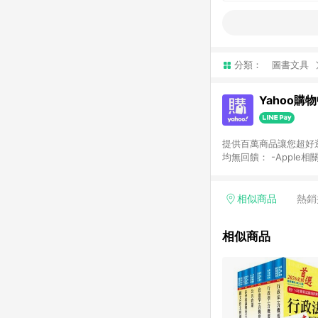
分類：
圖書文具
Yahoo購
提供百萬商品讓您超好逛，15
均無回饋： -Apple相
塊) [2023/2/10起適用] -電玩/遊戲/相機/單眼/鏡頭/拍立得 [2024/6/1起適用] -內接硬碟、外接硬碟、主機板/顯示卡
[2026/5/18起適用
Yahoo超贈點回饋者
相似商品
熱銷
單回饋金額將扣除運費/
格： 如有相關事證認
相似商品