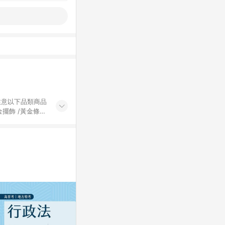
黃金擺飾 /黃金條
的購回饋活動享
除外) 3. 訂
轉賣不具回饋資
認定為準