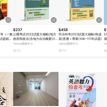
$237
$458
$
三等（一般
公職考試2022試題大補帖(地方
司法特考2023試題大補帖(執達
行
‧試題精
政府與政治(含地方自治概要))(10
員)普通＋專業(108~111年試題)
適
題庫網帳
3~110年
題
Yahoo購物中心
Yahoo購物中心
Y
0%
0%