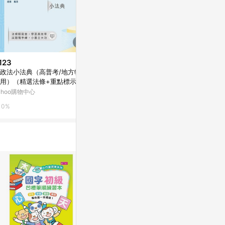
123
$363
$253
政法小法典（高普考/地方特考
公職考試2026試題大補帖【機械
公職考試202
用）（精選法條+重點標示+試
設計(含機械設計概要、機械原理
自治概要)(10
演練）（九版）[二手書_良好]
概要)】(107~
題型)
ahoo購物中心
Yahoo購物中心
Yahoo購物中
0%
0%
0%