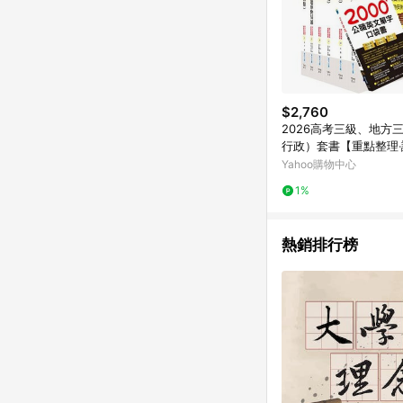
$2,760
2026高考三級、地方
行政）套書【重點整理
析】（贈英文單字書、
Yahoo購物中心
號、雲端課程）
1%
熱銷排行榜