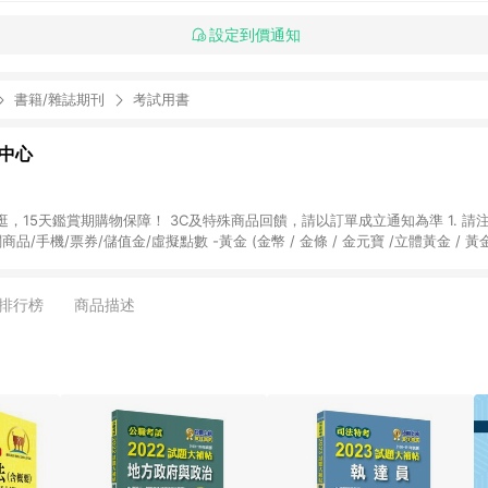
設定到價通知
書籍/雜誌期刊
考試用書
物中心
天鑑賞期購物保障！ 3C及特殊商品回饋，請以訂單成立通知為準 1. 請注意以下品類商品
關商品/手機/票券/儲值金/虛擬點數 -黃金 (金幣 / 金條 / 金元寶 /立體黃金 / 
] 2. 以下訂單將不符合導購資格，亦不得使用點數紅包： - 點擊Yahoo奇摩APP
 - 購物中心商店之商品：商品賣場中有標示「商店」及顯示商店名稱者(指定活動店家
排行榜
商品描述
購物金/超贈點/福利金/紅利折抵/折價券等虛擬貨幣折抵 4. 大宗採購或批發
定您為大宗採購、批發轉賣而非最終消費使用者，相關認定以Yahoo購物中心之