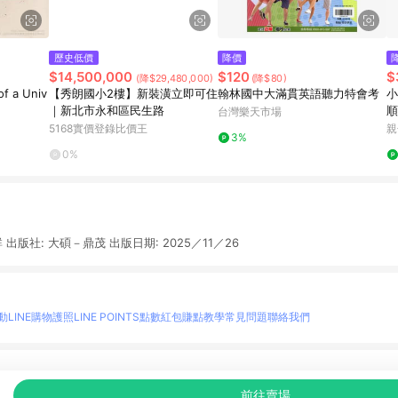
歷史低價
降價
$14,500,000
$120
$
(降$29,480,000)
(降$80)
f a Univ
【秀朗國小2樓】新裝潢立即可住
翰林國中大滿貫英語聽力特會考
小
｜新北市永和區民生路
順
台灣樂天市場
5168實價登錄比價王
親
3%
0%
出版社: 大碩－鼎茂 出版日期: 2025／11／26
動
LINE購物護照
LINE POINTS點數紅包
賺點教學
常見問題
聯絡我們
物情報與商品資訊的整合性平台，並依購物情報中的趨勢與風格做合作網路商家的延伸商
前往賣場
至各合作網路商家，確認現售價與購物條件，一切資訊以合作廠商網頁為準。