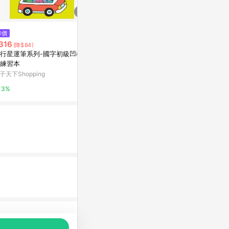
$56
$7,680,00
降價
國民文選：現代詩卷II[二手書_普
【近中壢體育
316
(降$84)
通]
觀三房】｜桃
行星運筆系列-國字初級凹槽筆
Yahoo購物中心
5168實價登錄
練習本
子天下Shopping
0%
0%
3%
品推薦，商品資料更新會有