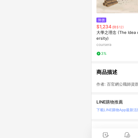
降價
$1,234
(降$12)
大學之理念 (The Idea o
ersity)
coursera
3%
商品描述
作者: 百官網公職師資群 
LINE購物推薦
下載LINE購物App
最新活
LINE 購物是匯集購
時間差，請務必點擊商品