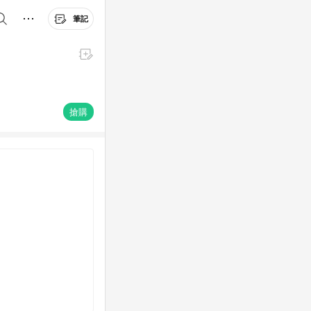
筆記
搶購