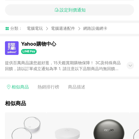
設定到價通知
分類：
電腦電玩
電腦週邊配件
網路設備網卡
Yahoo購物中心
提供百萬商品讓您超好逛，15天鑑賞期購物保障！ 3C及特殊商品
回饋，請以訂單成立通知為準 1. 請注意以下品類商品均無回饋：
-Apple相關商品/手機/票券/儲值金/虛擬點數 -黃金 (金幣 / 金條
/ 金元寶 /立體黃金 / 黃金擺飾 /黃金條塊) [2023/2/10起適用] -
電玩/遊戲/相機/單眼/鏡頭/拍立得 [2024/6/1起適用] -內接硬
相似商品
熱銷排行榜
商品描述
碟、外接硬碟、主機板/顯示卡[2026/5/18起適用] 2. 以下訂單將
不符合導購資格，亦不得使用點數紅包： - 點擊Yahoo奇摩APP
相似商品
的購回饋活動享Yahoo超贈點回饋者 - 購物中心商店之商品：商
品賣場中有標示「商店」及顯示商店名稱者(指定活動店家除外)
3. 訂單回饋金額將扣除運費/購物金/超贈點/福利金/紅利折抵/折
價券等虛擬貨幣折抵 4. 大宗採購或批發轉賣不具回饋資格： 如
有相關事證認定您為大宗採購、批發轉賣而非最終消費使用者，
相關認定以Yahoo購物中心之認定為準