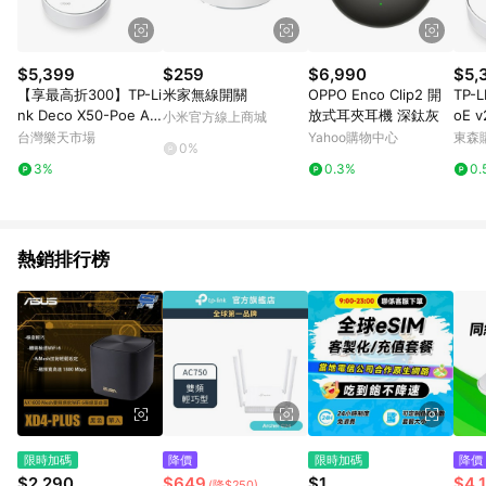
$5,399
$259
$6,990
$5,
【享最高折300】TP-Li
米家無線開關
OPPO Enco Clip2 開
TP-L
nk Deco X50-Poe AX
放式耳夾耳機 深鈦灰
oE 
小米官方線上商城
3000 wifi6雙頻 PoE供
Mes
台灣樂天市場
Yahoo購物中心
東森購
0%
電 網狀路由器/2入
網狀
3%
0.3%
0.
i-F
熱銷排行榜
限時加碼
降價
限時加碼
降價
$2,290
$649
$1
$4,
(降$250)