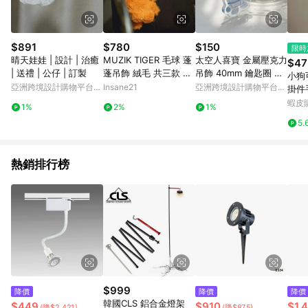
$891
$780
$150
限時
晴天娃娃 | 設計 | 治癒
MUZIK TIGER 毛球 蓬
太空人喜寶 金屬壓克力
$47
| 送禮 | 公仔 | 訂製
蓬吊飾 絨毛 共三款 韓
吊飾 40mm 鑰匙圈 鑰
小狗
國代購
匙扣
亞洲跨境設計購物平台
Insane21
亞洲跨境設計購物平台
掛件
Pinkoi
Pinkoi
掛飾
蝦皮
1%
2%
1%
5.
熱銷排行榜
$999
降價
降價
降價
韓國CLS 鋁合金燈架
$449
$910
$1,
(降$2,421)
(降$875)