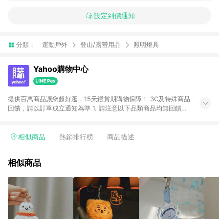
設定到價通知
分類：
運動戶外
登山/露營用品
照明燈具
Yahoo購物中心
提供百萬商品讓您超好逛，15天鑑賞期購物保障！ 3C及特殊商品
回饋，請以訂單成立通知為準 1. 請注意以下品類商品均無回饋：
-Apple相關商品/手機/票券/儲值金/虛擬點數 -黃金 (金幣 / 金條
/ 金元寶 /立體黃金 / 黃金擺飾 /黃金條塊) [2023/2/10起適用] -
電玩/遊戲/相機/單眼/鏡頭/拍立得 [2024/6/1起適用] -內接硬
相似商品
熱銷排行榜
商品描述
碟、外接硬碟、主機板/顯示卡[2026/5/18起適用] 2. 以下訂單將
不符合導購資格，亦不得使用點數紅包： - 點擊Yahoo奇摩APP
相似商品
的購回饋活動享Yahoo超贈點回饋者 - 購物中心商店之商品：商
品賣場中有標示「商店」及顯示商店名稱者(指定活動店家除外)
3. 訂單回饋金額將扣除運費/購物金/超贈點/福利金/紅利折抵/折
價券等虛擬貨幣折抵 4. 大宗採購或批發轉賣不具回饋資格： 如
有相關事證認定您為大宗採購、批發轉賣而非最終消費使用者，
相關認定以Yahoo購物中心之認定為準