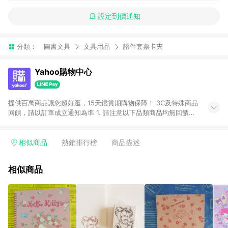
設定到價通知
分類：
圖書文具
文具用品
證件套票卡夾
Yahoo購物中心
提供百萬商品讓您超好逛，15天鑑賞期購物保障！ 3C及特殊商品
回饋，請以訂單成立通知為準 1. 請注意以下品類商品均無回饋：
-Apple相關商品/手機/票券/儲值金/虛擬點數 -黃金 (金幣 / 金條
/ 金元寶 /立體黃金 / 黃金擺飾 /黃金條塊) [2023/2/10起適用] -
電玩/遊戲/相機/單眼/鏡頭/拍立得 [2024/6/1起適用] -內接硬
相似商品
熱銷排行榜
商品描述
碟、外接硬碟、主機板/顯示卡[2026/5/18起適用] 2. 以下訂單將
不符合導購資格，亦不得使用點數紅包： - 點擊Yahoo奇摩APP
相似商品
的購回饋活動享Yahoo超贈點回饋者 - 購物中心商店之商品：商
品賣場中有標示「商店」及顯示商店名稱者(指定活動店家除外)
3. 訂單回饋金額將扣除運費/購物金/超贈點/福利金/紅利折抵/折
價券等虛擬貨幣折抵 4. 大宗採購或批發轉賣不具回饋資格： 如
有相關事證認定您為大宗採購、批發轉賣而非最終消費使用者，
相關認定以Yahoo購物中心之認定為準