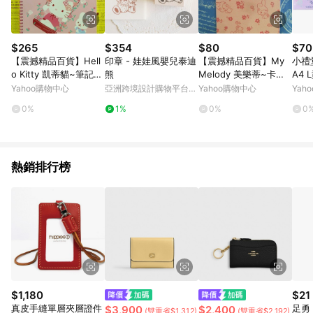
$265
$354
$80
$70
【震撼精品百貨】Hell
印章 - 娃娃風嬰兒泰迪
【震撼精品百貨】My
小禮堂
o Kitty 凱蒂貓~筆記本
熊
Melody 美樂蒂~卡片_
A4 
~玫瑰~粉色【共1款】
粉
Yahoo購物中心
亞洲跨境設計購物平台
Yahoo購物中心
Yah
Pinkoi
0%
1%
0%
0
熱銷排行榜
$1,180
$21
真皮手縫單層夾層證件
足勇 
$3,900
$2,400
(雙重省$1,312)
(雙重省$2,192)