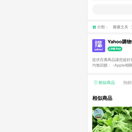
分類：
圖書文具
Yahoo購
提供百萬商品讓您超好逛，15
均無回饋： -Apple相
塊) [2023/2/10起適用] -電玩/遊戲/相機/單眼/鏡頭/拍立得 [2024/6/1起適用] -內接硬碟、外接硬碟、主機板/顯示卡
[2026/5/18起適用
Yahoo超贈點回饋者
相似商品
熱銷
單回饋金額將扣除運費/
格： 如有相關事證認
相似商品