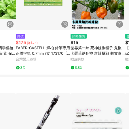
降價
限時加碼
$175
$15
$
(降$75)
 四季種植
FABER-CASTELL 輝柏 針筆專用
世界第一辣 死神辣椒種子 鬼椒
【
茼蒿 光杆
正體字規 0.7mm /支 173170【A
卡羅萊納死神 超辣挑戰 觀賞食用
i
快收成 鮮
PP滿額下單10%點數(單一帳號最
盆栽陽台 辣椒收藏 煉獄級 自種
花
台灣樂天市場
蝦皮購物
蝦
高1500點)】8/31止
辣椒
兩
3%
8.8%