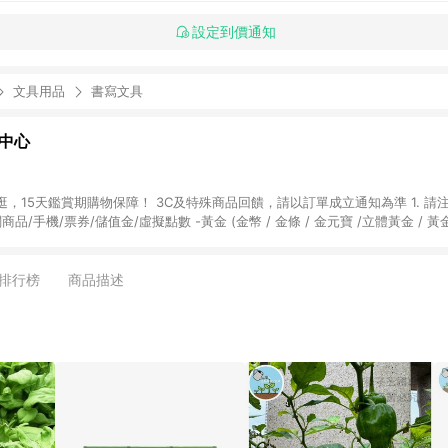
設定到價通知
文具用品
書寫文具
物中心
天鑑賞期購物保障！ 3C及特殊商品回饋，請以訂單成立通知為準 1. 請注意以下品類商品
關商品/手機/票券/儲值金/虛擬點數 -黃金 (金幣 / 金條 / 金元寶 /立體黃金 / 
] 2. 以下訂單將不符合導購資格，亦不得使用點數紅包： - 點擊Yahoo奇摩APP
 - 購物中心商店之商品：商品賣場中有標示「商店」及顯示商店名稱者(指定活動店家
排行榜
商品描述
購物金/超贈點/福利金/紅利折抵/折價券等虛擬貨幣折抵 4. 大宗採購或批發
定您為大宗採購、批發轉賣而非最終消費使用者，相關認定以Yahoo購物中心之