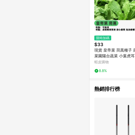
限時加碼
$33
現貨 皇帝菜 茼蒿種子
菜園陽台蔬菜 小葉虎耳
茼蒿 火鍋菜 四季蔬菜 
蝦皮購物
嫩火鍋蔬 葉菜類種子
8.8%
熱銷排行榜