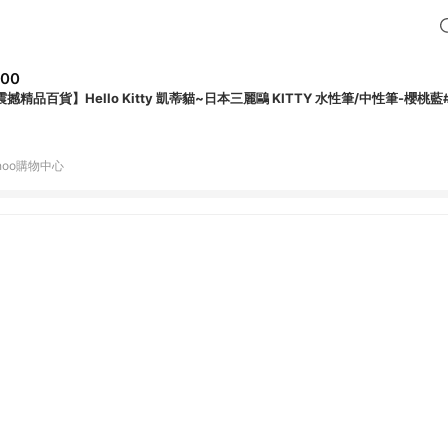
200
震撼精品百貨】Hello Kitty 凱蒂貓~日本三麗鷗 KITTY 水性筆/中性筆-櫻桃藍#
hoo購物中心