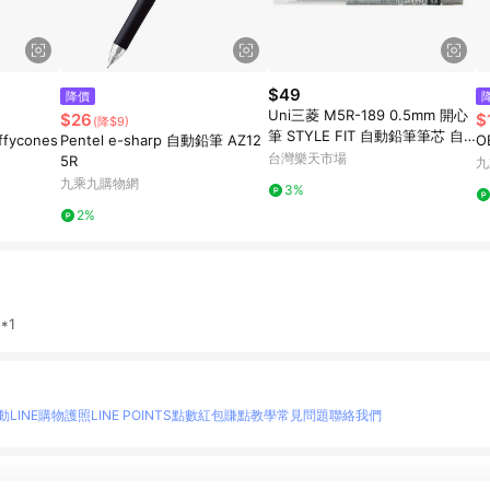
$49
降價
Uni三菱 M5R-189 0.5mm 開心
$26
$
(降$9)
筆 STYLE FIT 自動鉛筆筆芯 自
ffycones
Pentel e-sharp 自動鉛筆 AZ12
O
動筆芯 開心筆用筆芯【APP滿額
台灣樂天市場
5R
九
下單10%點數(單一帳號最高1500
九乘九購物網
3%
點)】8/31止
2%
*1
動
LINE購物護照
LINE POINTS點數紅包
賺點教學
常見問題
聯絡我們