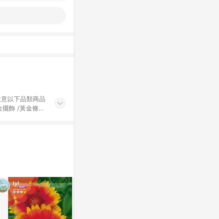
黃金擺飾 /黃金條
的購回饋活動享
除外) 3. 訂
轉賣不具回饋資
認定為準