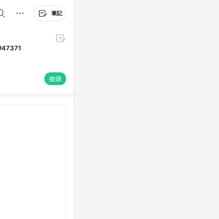
筆記
47371
搶購