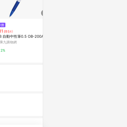
$120
$73
降價
(日本)COPIC INK(墨水)單支 YR
[家速配]百樂J
11
(降$4)
系列-YR000
3入<藍+黑色
B 自動中性筆0.5 OB-200A
Yahoo購物中心
萬家福線上購
乘九購物網
0%
1%
2%