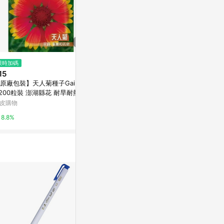
$8,490
限時加碼
限時加碼
Galaxy Tab 
15
$6
SAMSUNG 
原廠包裝】天人菊種子Gaillard
加價部分單 車貼 貼紙 防水貼紙
a200粒裝 澎湖縣花 耐旱耐熱草
行李箱貼紙 安全帽貼紙 筆電貼紙
0%
 四季開花 蜜源植物 地被盆栽
反光貼紙 汽車貼紙 機車貼紙
皮購物
蝦皮購物
用 新手必成
8.8%
8.4%