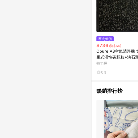
歷史低價
$736
(降$64)
Opure A8空氣清淨機 第三層蜂
巢式活性碳顆粒+沸石
A8-D
特力屋
0%
熱銷排行榜