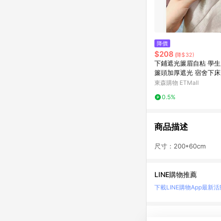
降價
$208
(降$32)
下鋪遮光簾眉自粘 學
簾頭加厚遮光 宿舍下
布
東森購物 ETMall
0.5%
商品描述
尺寸：200*60cm
LINE購物推薦
下載LINE購物App
最新活