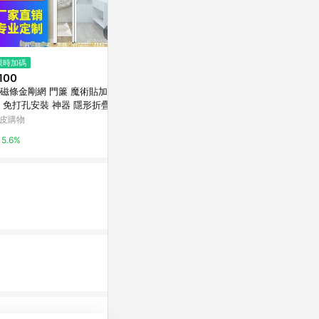
限時加碼
限時加碼
限時加碼
100
$275
$900
磁條金剛網 門簾 魔術貼加密紗
【客製化】日系奶茶色99%遮光
歐力斯~三菱 MI
形折疊防
窗簾 加厚 隔音隔熱窗簾 落地窗
門紗窗網通風推拉式風琴式伸
簾 隔間簾 客廳臥室窗簾 棉麻布
皮購物
蝦皮購物
蝦皮購物
門簾無軌沙門平移
簾 遮醜簾 門簾 遮光簾
5.6%
8%
1%