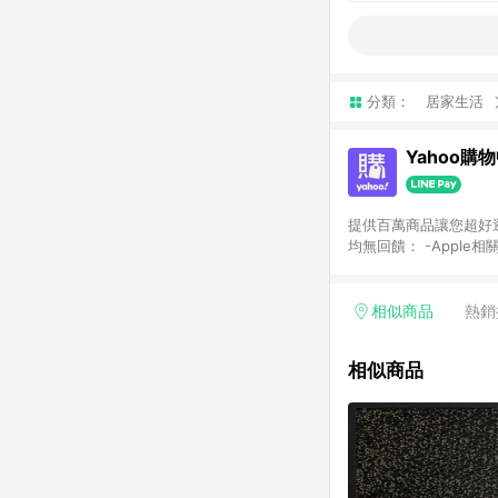
分類：
居家生活
Yahoo購
提供百萬商品讓您超好逛，15
均無回饋： -Apple相
塊) [2023/2/10起適用] -電玩/遊戲/相機/單眼/鏡頭/拍立得 [2024/6/1起適用] -內接硬碟、外接硬碟、主機板/顯示卡
[2026/5/18起適用
Yahoo超贈點回饋者
相似商品
熱銷
單回饋金額將扣除運費/
格： 如有相關事證認
相似商品