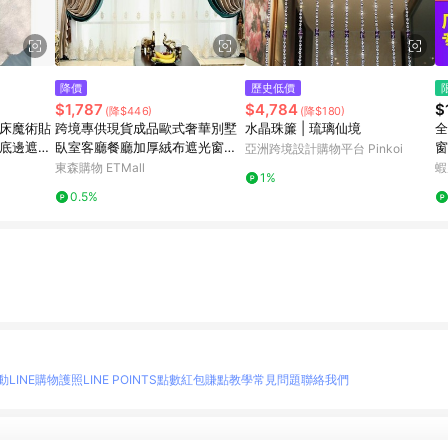
降價
歷史低價
$1,787
$4,784
$
(降$446)
(降$180)
生床魔術貼
跨境專供現貨成品歐式奢華別墅
水晶珠簾 | 琉璃仙境
全
床底邊遮擋
臥室客廳餐廳加厚絨布遮光窗簾
窗 免打孔安裝 神器 隱
亞洲跨境設計購物平台 Pinkoi
布
紗
東森購物 ETMall
蝦
1%
縮
0.5%
動
LINE購物護照
LINE POINTS點數紅包
賺點教學
常見問題
聯絡我們