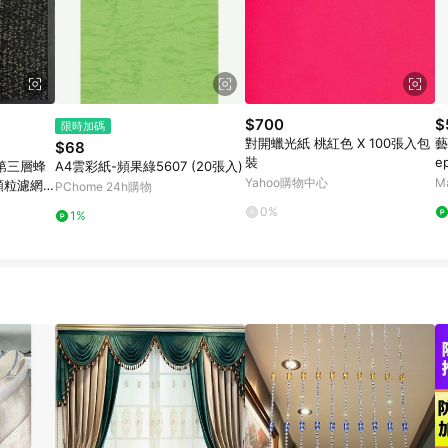
$700
$
限時加碼
對開蠟光紙 桃紅色 X 100張入包
藝
$68
裝
e
A4雲彩紙-頻果綠5607 (20張入)
框
Yahoo購物中心
M
顆粒濾網
PChome 24h購物
0%
1%