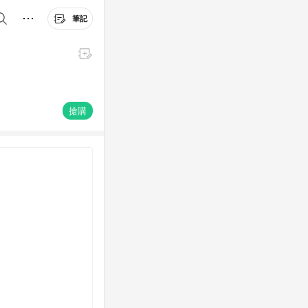
筆記
搶購