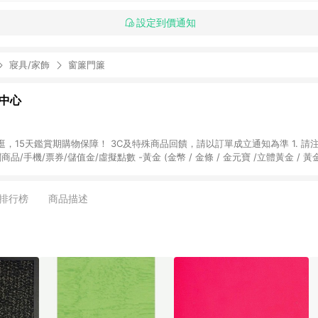
設定到價通知
寢具/家飾
窗簾門簾
物中心
天鑑賞期購物保障！ 3C及特殊商品回饋，請以訂單成立通知為準 1. 請注意以下品類商品
關商品/手機/票券/儲值金/虛擬點數 -黃金 (金幣 / 金條 / 金元寶 /立體黃金 / 
] 2. 以下訂單將不符合導購資格，亦不得使用點數紅包： - 點擊Yahoo奇摩APP
 - 購物中心商店之商品：商品賣場中有標示「商店」及顯示商店名稱者(指定活動店家
排行榜
商品描述
購物金/超贈點/福利金/紅利折抵/折價券等虛擬貨幣折抵 4. 大宗採購或批發
定您為大宗採購、批發轉賣而非最終消費使用者，相關認定以Yahoo購物中心之