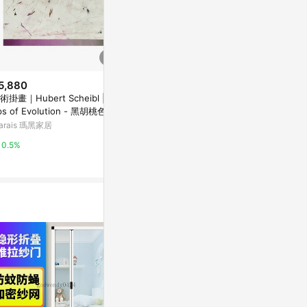
5,880
$5,880
$2,800
術掛畫｜Hubert Scheibl | St
藝術掛畫｜Hubert Scheibl | St
壓克力畫/丙
ps of Evolution - 黑胡桃色鋁
eps of Evolution - 銀色鋁框
【心花・相信】
arais 瑪黑家居
Marais 瑪黑家居
亞洲跨境設計購物
0.5%
0.5%
1%