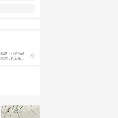
黃金擺飾 /黃金條
的購回饋活動享
除外) 3. 訂
轉賣不具回饋資
認定為準