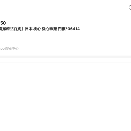
450
震撼精品百貨】日本 桃心 愛心珠簾 門簾*06414
hoo購物中心