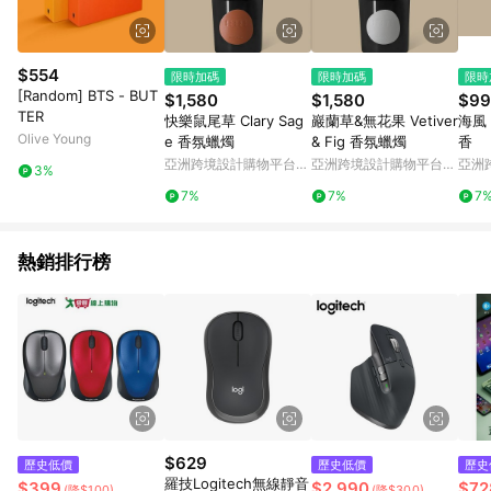
$554
限時加碼
限時加碼
限時
[Random] BTS - BUT
$1,580
$1,580
$99
TER
快樂鼠尾草 Clary Sag
巖蘭草&無花果 Vetiver
海風 
Olive Young
e 香氛蠟燭
& Fig 香氛蠟燭
香
亞洲跨境設計購物平台
亞洲跨境設計購物平台
亞洲
3%
Pinkoi
Pinkoi
Pinko
7%
7%
7
熱銷排行榜
$629
歷史低價
歷史低價
歷史
羅技Logitech無線靜音
$399
$2,990
$72
(降$100)
(降$300)