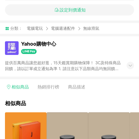
設定到價通知
分類：
電腦電玩
電腦週邊配件
無線滑鼠
Yahoo購物中心
提供百萬商品讓您超好逛，15天鑑賞期購物保障！ 3C及特殊商品
回饋，請以訂單成立通知為準 1. 請注意以下品類商品均無回饋：
-Apple相關商品/手機/票券/儲值金/虛擬點數 -黃金 (金幣 / 金條
/ 金元寶 /立體黃金 / 黃金擺飾 /黃金條塊) [2023/2/10起適用] -
電玩/遊戲/相機/單眼/鏡頭/拍立得 [2024/6/1起適用] -內接硬
相似商品
熱銷排行榜
商品描述
碟、外接硬碟、主機板/顯示卡[2026/5/18起適用] 2. 以下訂單將
不符合導購資格，亦不得使用點數紅包： - 點擊Yahoo奇摩APP
相似商品
的購回饋活動享Yahoo超贈點回饋者 - 購物中心商店之商品：商
品賣場中有標示「商店」及顯示商店名稱者(指定活動店家除外)
3. 訂單回饋金額將扣除運費/購物金/超贈點/福利金/紅利折抵/折
價券等虛擬貨幣折抵 4. 大宗採購或批發轉賣不具回饋資格： 如
有相關事證認定您為大宗採購、批發轉賣而非最終消費使用者，
相關認定以Yahoo購物中心之認定為準